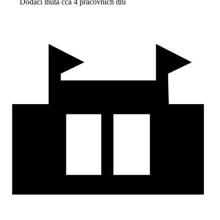
Dodací lhůta cca 4 pracovních dní