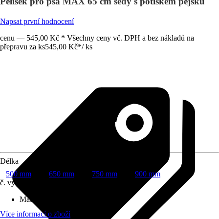
Pelíšek pro psa MAX 65 cm šedý s potiskem pejsků
Napsat první hodnocení
cenu — 545,00 Kč * Všechny ceny vč. DPH a bez nákladů na
přepravu za ks
545,00 Kč
*
/
ks
Délka
500 mm
650 mm
750 mm
900 mm
č. výrobku
10602791
Materiál
:
Bavlna
Více informací o zboží