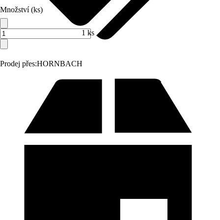
Množství (ks)
1 ks
Prodej přes:
HORNBACH