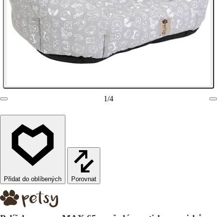
1
/
4
Porovnat