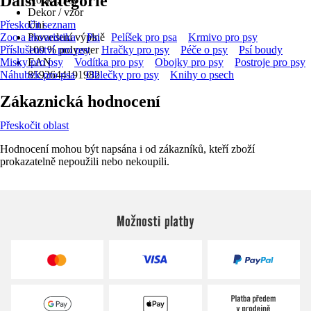
Další kategorie
Dekor / vzor
Přeskočit seznam
Uni
Zoo a akvaristika
Provedení výplně
Psi
Pelíšek pro psa
Krmivo pro psy
Příslušenství pro psy
100 % polyester
Hračky pro psy
Péče o psy
Psí boudy
Misky pro psy
EAN
Vodítka pro psy
Obojky pro psy
Postroje pro psy
Náhubek pro psa
8592644191982
Oblečky pro psy
Knihy o psech
Zákaznická hodnocení
Přeskočit oblast
Hodnocení mohou být napsána i od zákazníků, kteří zboží
prokazatelně nepoužili nebo nekoupili.
Možnosti platby