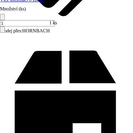
Množství (ks)
1 ks
Prodej přes:
HORNBACH