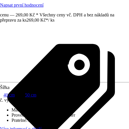
Napsat první hodnocení
cenu — 269,00 Kč * Všechny ceny vč. DPH a bez nákladů na
přepravu za ks
269,00 Kč
*
/
ks
Šířka
40 cm
50 cm
č. výrobku
10713478
Materiál potahu
:
100 % polyester
Provedení výplně
:
100 % polyester
Pratelné
:
Ano
Více informací o zboží