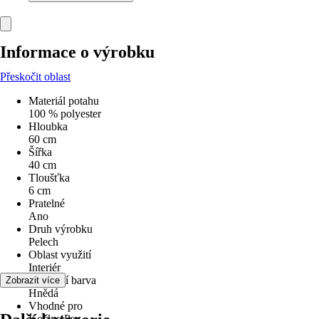
Informace o výrobku
Přeskočit oblast
Materiál potahu
100 % polyester
Hloubka
60 cm
Šířka
40 cm
Tloušťka
6 cm
Pratelné
Ano
Druh výrobku
Pelech
Oblast využití
Interiér
Základní barva
Zobrazit více
Hnědá
Vhodné pro
Kočky, Psy