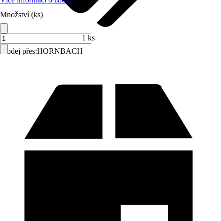
Množství (ks)
1 ks
Prodej přes:
HORNBACH