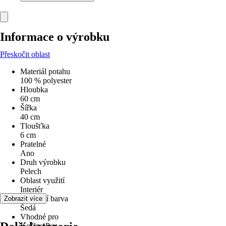
Informace o výrobku
Přeskočit oblast
Materiál potahu
100 % polyester
Hloubka
60 cm
Šířka
40 cm
Tloušťka
6 cm
Pratelné
Ano
Druh výrobku
Pelech
Oblast využití
Interiér
Základní barva
Zobrazit více
Šedá
Vhodné pro
Kočky, Psy