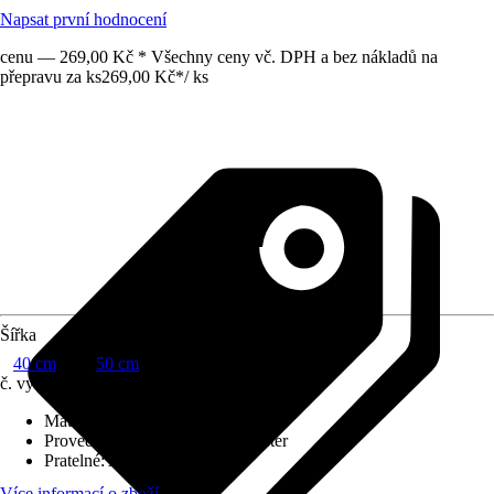
Napsat první hodnocení
cenu — 269,00 Kč * Všechny ceny vč. DPH a bez nákladů na
přepravu za ks
269,00 Kč
*
/
ks
Šířka
40 cm
50 cm
č. výrobku
10713546
Materiál potahu
:
100 % polyester
Provedení výplně
:
100 % polyester
Pratelné
:
Ano
Více informací o zboží