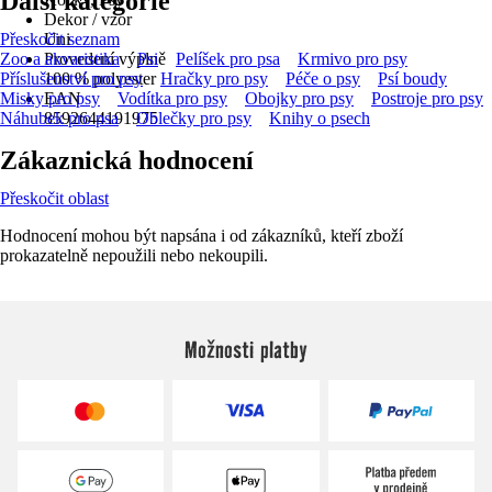
Další kategorie
Dekor / vzor
Přeskočit seznam
Uni
Zoo a akvaristika
Provedení výplně
Psi
Pelíšek pro psa
Krmivo pro psy
Příslušenství pro psy
100 % polyester
Hračky pro psy
Péče o psy
Psí boudy
Misky pro psy
EAN
Vodítka pro psy
Obojky pro psy
Postroje pro psy
Náhubek pro psa
8592644191975
Oblečky pro psy
Knihy o psech
Zákaznická hodnocení
Přeskočit oblast
Hodnocení mohou být napsána i od zákazníků, kteří zboží
prokazatelně nepoužili nebo nekoupili.
Možnosti platby