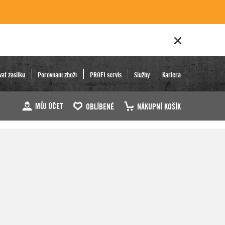
vat zásilku
Porovnání zboží
PROFI servis
Služby
Kariéra
MŮJ ÚČET
OBLÍBENÉ
NÁKUPNÍ KOŠÍK