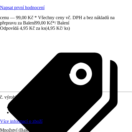
Napsat první hodnocení
cenu — 99,00 Kč * Všechny ceny vč. DPH a bez nákladů na
přepravu za Balení
99,00 Kč
*
/
Balení
Odpovídá 4,95 Kč za ks
(
4,95 Kč
/
ks
)
č. výrobku
10598347
Materiál
:
Plast
Obsah
:
20 Kus
Více informací o zboží
Množství (Balení)