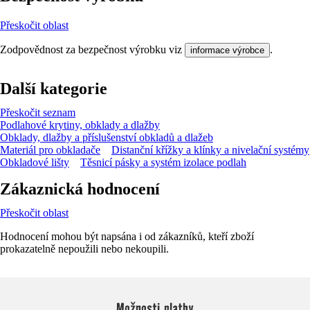
Přeskočit oblast
Zodpovědnost za bezpečnost výrobku viz
.
informace výrobce
Další kategorie
Přeskočit seznam
Podlahové krytiny, obklady a dlažby
Obklady, dlažby a příslušenství obkladů a dlažeb
Materiál pro obkladače
Distanční křížky a klínky a nivelační systémy
Obkladové lišty
Těsnicí pásky a systém izolace podlah
Zákaznická hodnocení
Přeskočit oblast
Hodnocení mohou být napsána i od zákazníků, kteří zboží
prokazatelně nepoužili nebo nekoupili.
Možnosti platby