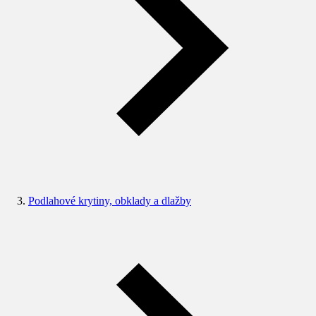
Podlahové krytiny, obklady a dlažby