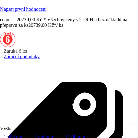
Napsat první hodnocení
cenu — 20739,00 Kč * Všechny ceny vč. DPH a bez nákladů na
přepravu za ks
20739,00 Kč
*
/
ks
Záruka 6 let
Záruční podmínky
Výška
1 600 mm
1 650 mm
1 700 mm