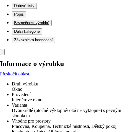
Datové listy
Popis
Bezpečnost výrobků
Další kategorie
Zákaznická hodnocení
Informace o výrobku
Přeskočit oblast
Druh výrobku
Okno
Provedení
Interiérové okno
Varianta
Dvoukřídlé (otočné-výklopné/ otočné-výklopné) s pevným
sloupkem
Vhodné pro prostory
Pracovna, Koupelna, Technické místnosti, Dětský pokoj,
Kuchyně, Ložnice, Obývací pokoj