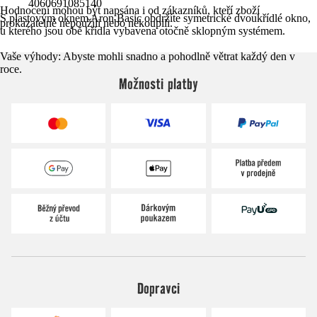
4060691085140
Hodnocení mohou být napsána i od zákazníků, kteří zboží
S plastovým oknem Aron Basic obdržíte symetrické dvoukřídlé okno,
prokazatelně nepoužili nebo nekoupili.
u kterého jsou obě křídla vybavena otočně sklopným systémem.
Vaše výhody: Abyste mohli snadno a pohodlně větrat každý den v
roce.
Možnosti platby
Dopravci