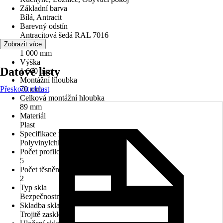
Základní barva
Bílá, Antracit
Barevný odstín
Antracitová šedá RAL 7016
Šířka
Zobrazit více
1 000 mm
Výška
Datové listy
1 600 mm
Montážní hloubka
Přeskočit oblast
70 mm
Celková montážní hloubka
89 mm
Materiál
Plast
Specifikace materiálu
Polyvinylchlorid (PVC)
Počet profilových komor
5
Počet těsnění
2
Typ skla
Bezpečnostní sklo ESG
Skladba skla
Trojitě zasklené