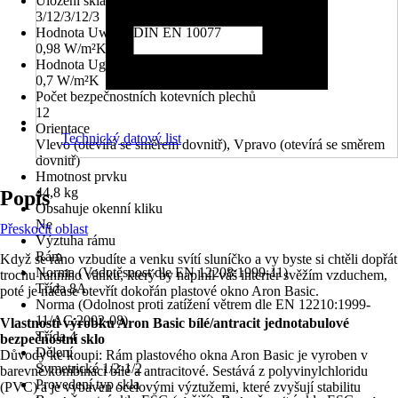
Uložení skla
3/12/3/12/3
Hodnota Uw dle DIN EN 10077
0,98 W/m²K
Hodnota Ug dle DIN EN 673
0,7 W/m²K
Počet bezpečnostních kotevních plechů
12
Orientace
Technický datový list
Vlevo (otevírá se směrem dovnitř), Vpravo (otevírá se směrem
dovnitř)
Hmotnost prvku
44,8 kg
Popis
Obsahuje okenní kliku
Ne
Přeskočit oblast
Výztuha rámu
Rám
Když se ráno vzbudíte a venku svítí sluníčko a vy byste si chtěli dopřát
Norma (Vodotěsnost dle EN 12208:1999-11)
trochu ranního vánku, který by naplnil váš interiér svěžím vzduchem,
Třída 8A
poté je načase otevřít dokořán plastové okno Aron Basic.
Norma (Odolnost proti zatížení větrem dle EN 12210:1999-
11/AC:2002-08)
Vlastnosti výrobku Aron Basic bílé/antracit jednotabulové
Třída 4
bezpečnostní sklo
Dělení
Důvody ke koupi: Rám plastového okna Aron Basic je vyroben v
Symetrické 1/2-1/2
barevné kombinaci bílé a antracitové. Sestává z polyvinylchloridu
Provedení typ skla
(PVC) a je vybaven ocelovými výztužemi, které zvyšují stabilitu