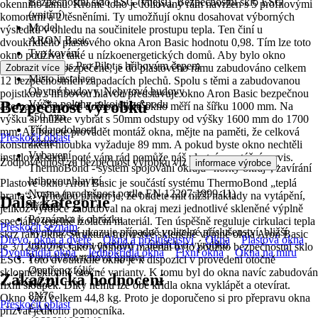
Bezpečnostní sklo ESG (vnější), Bezpečnostní sklo ESG
okenního rámu. Kromě toho je fóliovaný rám navržen s 5 profilovými
(vnitřní)
komorami a 2 těsněními. Ty umožňují oknu dosahovat výborných
Model
výsledků v ohledu na součinitele prostupu tepla. Ten činí u
ARON Basic
dvoukřídlého plastového okna Aron Basic hodnotu 0,98. Tím lze toto
Typ kování
okno používat také u nízkoenergetických domů. Aby bylo okno
Winkhaus Pro Pilot s hřibovým čepem
bezpečné a zabezpečené, je do plastového rámu zabudováno celkem
Zobrazit více
Místo instalace
12 bezpečnostních zapadacích plechů. Spolu s těmi a zabudovanou
Obytné budovy, Nebytové budovy
pojistkou s hřibovou hlavou představuje okno Aron Basic bezpečnou
Bezpečnost výrobků
Výška polohy rukojeti zespodu
alternativu pro váš domov. Toto okno měří na šířku 1000 mm. Na
550 mm
výšku si můžete vybrat s 50mm odstupy od výšky 1600 mm do 1700
Třída odolnosti
mm. Až budete provádět montáž okna, mějte na paměti, že celková
Přeskočit oblast
Žádné
konstrukční hloubka vyžaduje 89 mm. A pokud byste okno nechtěli
Vybavení
instalovat sami, poté vám rád pomůže náš vlastní montážní servis.
Zodpovědnost za bezpečnost výrobku viz
.
informace výrobce
ThermoBond - systém spojování okrajů "horký okraj", zavírání
hribovou hlavicí
Plastové okno Aron Basic je součástí systému ThermoBond „teplá
Norma (prodyšnost podle EN 12207:1999-11)
hrana“. Výhodou přitom je, že budete mít nižší náklady na vytápění,
Další kategorie
Třída 3
jelikož výrobce zabudoval na okraj mezi jednotlivé skleněné výplně
Poznámka k obrázku
speciální tepelně izolační materiál. Ten úspěšně reguluje cirkulaci tepla
Přeskočit seznam
Vyobrazení ukazuje případně volitelné příslušenství, bližší
skrz rám okna. Struktura trojvrstvé skleněné výplně okna Aron Basic
Dřevo, okna a dveře
Okna a příslušenství
Okna
Plastová okna
informace jsou uvedeny v údajích o výrobků.
je 3/12/3/12/3. Jako výplňový materiál bylo použito bezpečnostní sklo
Dvoukřídlá okna
Jednokřídlá okna
Fixní okna
Okna na míru
Povrch/Povrchová úprava
ESG. Toto dvoukřídlé okno je k dispozici v provedení otočně
Opatřeno fólií, -
sklopné/sklopně otočné varianty. K tomu byl do okna navíc zabudován
Zákaznická hodnocení
KČZ
fixní sloupek. Díky němu lze obě křídla okna vyklápět a otevírat.
8N76
Okno váží celkem 44,8 kg. Proto je doporučeno si pro přepravu okna
Přeskočit oblast
EAN
přizvat jednoho pomocníka.