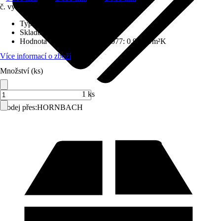
č. výrobku
6559658
Typ skla
:
Bezpečnostní sklo ESG
Skladba skla
:
Trojitě zasklené
Hodnota Uw dle DIN EN 10077
:
0,98 W/m²K
Více informací o zboží
Množství (ks)
1 ks
Prodej přes:
HORNBACH