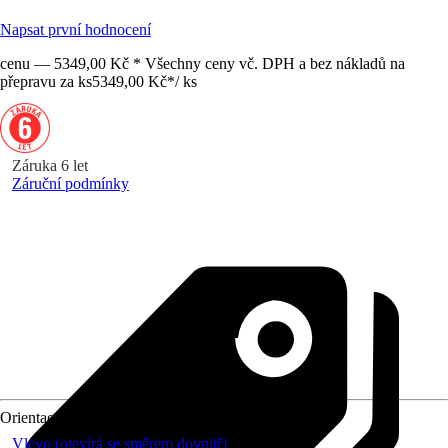
Napsat první hodnocení
cenu — 5349,00 Kč * Všechny ceny vč. DPH a bez nákladů na
přepravu za ks
5349,00 Kč
*
/
ks
Záruka 6 let
Záruční podmínky
Orientace
Vlevo (otevírá se směrem dovnitř)