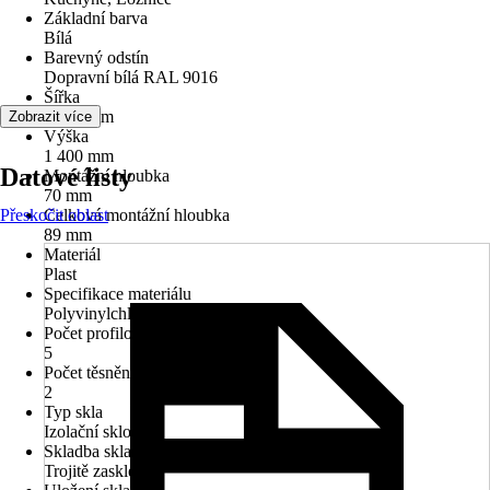
Základní barva
Bílá
Barevný odstín
Dopravní bílá RAL 9016
Šířka
1 050 mm
Zobrazit více
Výška
1 400 mm
Datové listy
Montážní hloubka
70 mm
Přeskočit oblast
Celková montážní hloubka
89 mm
Materiál
Plast
Specifikace materiálu
Polyvinylchlorid (PVC)
Počet profilových komor
5
Počet těsnění
2
Typ skla
Izolační sklo
Skladba skla
Trojitě zasklené