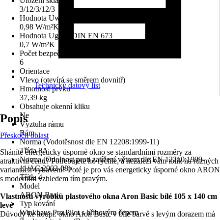
Uložení skla
3/12/3/12/3
Hodnota Uw dle DIN EN 10077
0,98 W/m²K
Hodnota Ug dle DIN EN 673
0,7 W/m²K
Počet bezpečnostních kotevních plechů
6
Orientace
Vlevo (otevírá se směrem dovnitř)
Technický datový list
Hmotnost prvku
37,39 kg
Obsahuje okenní kliku
Ne
Popis
Výztuha rámu
Rám
Přeskočit oblast
Norma (Vodotěsnost dle EN 12208:1999-11)
Třída 8A
Sháníte energeticky úsporné okno se standardními rozměry za
Norma (Odolnost proti zatížení větrem dle EN 12210:1999-
atraktivní cenu? Potřebujete ho rychle, a nezáleží vám tolik na různých
11/AC:2002-08)
variantách vybavení? Poté je pro vás energeticky úsporné okno ARON
Třída 4
s moderním vzhledem tím pravým.
Model
ARON Basic
Vlastnosti výrobku plastového okna Aron Basic bílé 105 x 140 cm
Typ kování
levé
Winkhaus Pro Pilot s hřibovým čepem
Důvody ke koupi: okno Aron Basic v bílé barvě s levým dorazem má