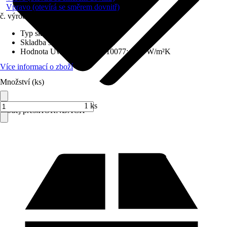
Vpravo (otevírá se směrem dovnitř)
č. výrobku
6212229
Typ skla
:
Izolační sklo
Skladba skla
:
Trojitě zasklené
Hodnota Uw dle DIN EN 10077
:
0,98 W/m²K
Více informací o zboží
Množství (ks)
1 ks
Prodej přes:
HORNBACH