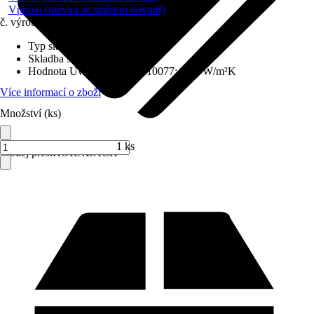
Vpravo (otevírá se směrem dovnitř)
č. výrobku
6212295
Typ skla
:
Izolační sklo
Skladba skla
:
Trojitě zasklené
Hodnota Uw dle DIN EN 10077
:
0,98 W/m²K
Více informací o zboží
Množství (ks)
1 ks
Prodej přes:
HORNBACH