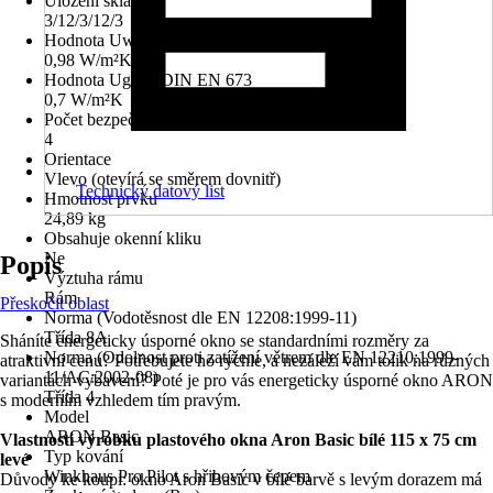
Uložení skla
3/12/3/12/3
Hodnota Uw dle DIN EN 10077
0,98 W/m²K
Hodnota Ug dle DIN EN 673
0,7 W/m²K
Počet bezpečnostních kotevních plechů
4
Orientace
Vlevo (otevírá se směrem dovnitř)
Technický datový list
Hmotnost prvku
24,89 kg
Obsahuje okenní kliku
Ne
Popis
Výztuha rámu
Rám
Přeskočit oblast
Norma (Vodotěsnost dle EN 12208:1999-11)
Třída 8A
Sháníte energeticky úsporné okno se standardními rozměry za
Norma (Odolnost proti zatížení větrem dle EN 12210:1999-
atraktivní cenu? Potřebujete ho rychle, a nezáleží vám tolik na různých
11/AC:2002-08)
variantách vybavení? Poté je pro vás energeticky úsporné okno ARON
Třída 4
s moderním vzhledem tím pravým.
Model
ARON Basic
Vlastnosti výrobku plastového okna Aron Basic bílé 115 x 75 cm
Typ kování
levé
Winkhaus Pro Pilot s hřibovým čepem
Důvody ke koupi: okno Aron Basic v bílé barvě s levým dorazem má