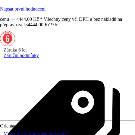
Napsat první hodnocení
cenu — 4444,00 Kč * Všechny ceny vč. DPH a bez nákladů na
přepravu za ks
4444,00 Kč
*
/
ks
Záruka 6 let
Záruční podmínky
Orientace
Vlevo (otevírá se směrem dovnitř)