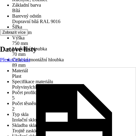
Základní barva
Bílá
Barevný odstín
Dopravní bílá RAL 9016
Šířka
1 150 mm
Zobrazit více
Výška
750 mm
Datové listy
Montážní hloubka
70 mm
Přeskočit oblast
Celková montážní hloubka
89 mm
Materiál
Plast
Specifikace materiálu
Polyvinylchlorid (PVC)
Počet profilových komor
5
Počet těsnění
2
Typ skla
Izolační sklo
Skladba skla
Trojitě zasklené