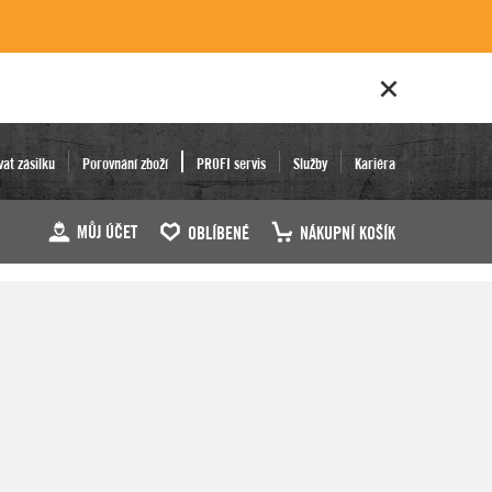
vat zásilku
Porovnání zboží
PROFI servis
Služby
Kariéra
MŮJ ÚČET
OBLÍBENÉ
NÁKUPNÍ KOŠÍK