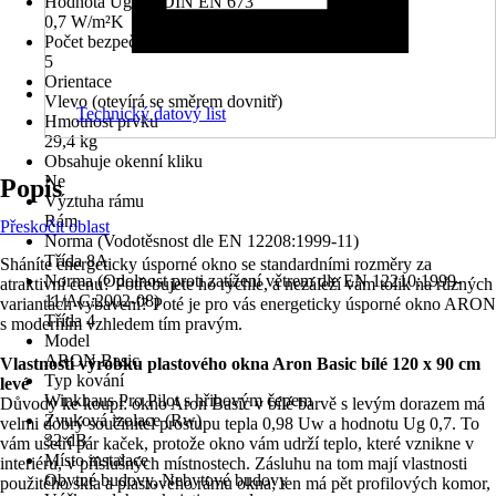
Hodnota Ug dle DIN EN 673
0,7 W/m²K
Počet bezpečnostních kotevních plechů
5
Orientace
Vlevo (otevírá se směrem dovnitř)
Technický datový list
Hmotnost prvku
29,4 kg
Obsahuje okenní kliku
Ne
Popis
Výztuha rámu
Rám
Přeskočit oblast
Norma (Vodotěsnost dle EN 12208:1999-11)
Třída 8A
Sháníte energeticky úsporné okno se standardními rozměry za
Norma (Odolnost proti zatížení větrem dle EN 12210:1999-
atraktivní cenu? Potřebujete ho rychle, a nezáleží vám tolik na různých
11/AC:2002-08)
variantách vybavení? Poté je pro vás energeticky úsporné okno ARON
Třída 4
s moderním vzhledem tím pravým.
Model
ARON Basic
Vlastnosti výrobku plastového okna Aron Basic bílé 120 x 90 cm
Typ kování
levé
Winkhaus Pro Pilot s hřibovým čepem
Důvody ke koupi: okno Aron Basic v bílé barvě s levým dorazem má
Zvuková izolace (Rw)
velmi dobrý součinitel prostupu tepla 0,98 Uw a hodnotu Ug 0,7. To
32 dB
vám ušetří pár kaček, protože okno vám udrží teplo, které vznikne v
Místo instalace
interiéru, v příslušných místnostech. Zásluhu na tom mají vlastnosti
Obytné budovy, Nebytové budovy
použitého skla a plastového rámu okna; ten má pět profilových komor,