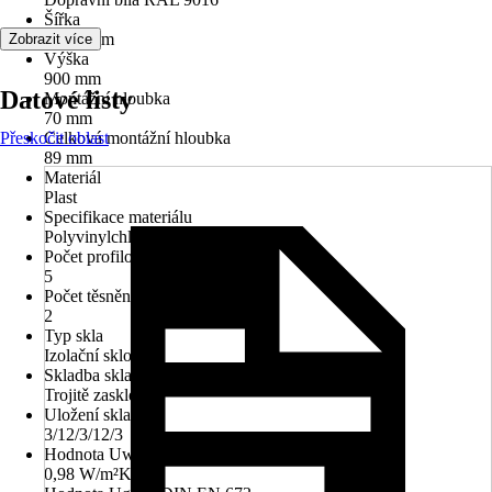
Šířka
1 200 mm
Zobrazit více
Výška
900 mm
Datové listy
Montážní hloubka
70 mm
Přeskočit oblast
Celková montážní hloubka
89 mm
Materiál
Plast
Specifikace materiálu
Polyvinylchlorid (PVC)
Počet profilových komor
5
Počet těsnění
2
Typ skla
Izolační sklo
Skladba skla
Trojitě zasklené
Uložení skla
3/12/3/12/3
Hodnota Uw dle DIN EN 10077
0,98 W/m²K