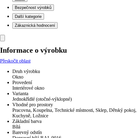
Bezpečnost výrobků
Další kategorie
Zákaznická hodnocení
Informace o výrobku
Přeskočit oblast
Druh výrobku
Okno
Provedení
Interiérové okno
Varianta
Jednokřídlé (otočné-výklopné)
Vhodné pro prostory
Pracovna, Koupelna, Technické místnosti, Sklep, Dětský pokoj,
Kuchyně, Ložnice
Základní barva
Bílá
Barevný odstín
Dopravní bílá RAL 9016