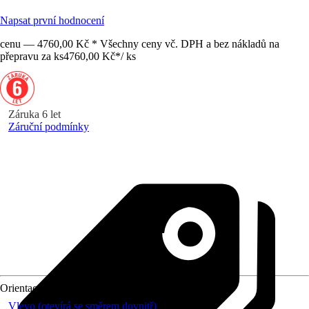
Napsat první hodnocení
cenu — 4760,00 Kč * Všechny ceny vč. DPH a bez nákladů na
přepravu za ks
4760,00 Kč
*
/
ks
Záruka 6 let
Záruční podmínky
Orientace
Vlevo (otevírá se směrem dovnitř)