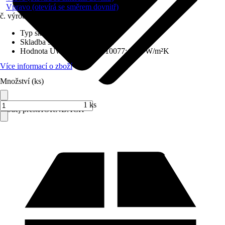
Vpravo (otevírá se směrem dovnitř)
č. výrobku
6212347
Typ skla
:
Izolační sklo
Skladba skla
:
Trojitě zasklené
Hodnota Uw dle DIN EN 10077
:
0,98 W/m²K
Více informací o zboží
Množství (ks)
1 ks
Prodej přes:
HORNBACH