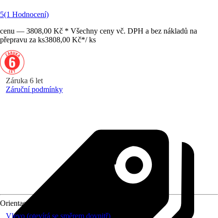
5
(1 Hodnocení)
cenu — 3808,00 Kč * Všechny ceny vč. DPH a bez nákladů na
přepravu za ks
3808,00 Kč
*
/
ks
Záruka 6 let
Záruční podmínky
Orientace
Vlevo (otevírá se směrem dovnitř)