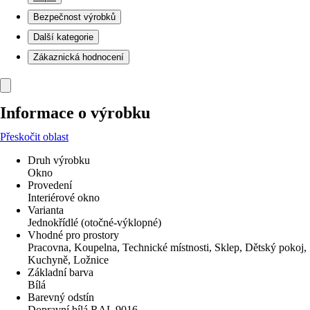
Bezpečnost výrobků
Další kategorie
Zákaznická hodnocení
Informace o výrobku
Přeskočit oblast
Druh výrobku
Okno
Provedení
Interiérové okno
Varianta
Jednokřídlé (otočné-výklopné)
Vhodné pro prostory
Pracovna, Koupelna, Technické místnosti, Sklep, Dětský pokoj,
Kuchyně, Ložnice
Základní barva
Bílá
Barevný odstín
Dopravní bílá RAL 9016