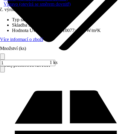
Vpravo (otevírá se směrem dovnitř)
č. výrobku
6211689
Typ skla
:
Izolační sklo
Skladba skla
:
Trojitě zasklené
Hodnota Uw dle DIN EN 10077
:
0,98 W/m²K
Více informací o zboží
Množství (ks)
1 ks
Prodej přes:
HORNBACH