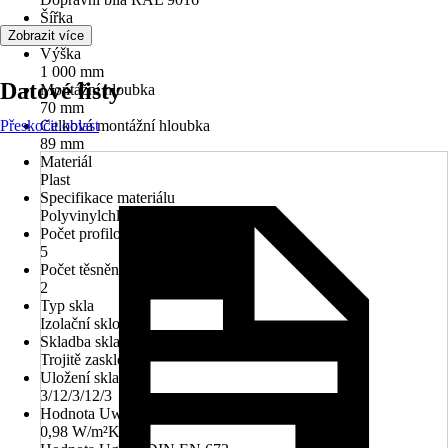
Šířka
500 mm
Zobrazit více
Výška
1 000 mm
Datové listy
Montážní hloubka
70 mm
Přeskočit oblast
Celková montážní hloubka
89 mm
Materiál
Plast
Specifikace materiálu
Polyvinylchlorid (PVC)
Počet profilových komor
5
Počet těsnění
2
Typ skla
Izolační sklo
Skladba skla
Trojitě zasklené
Uložení skla
3/12/3/12/3
Hodnota Uw dle DIN EN 10077
0,98 W/m²K