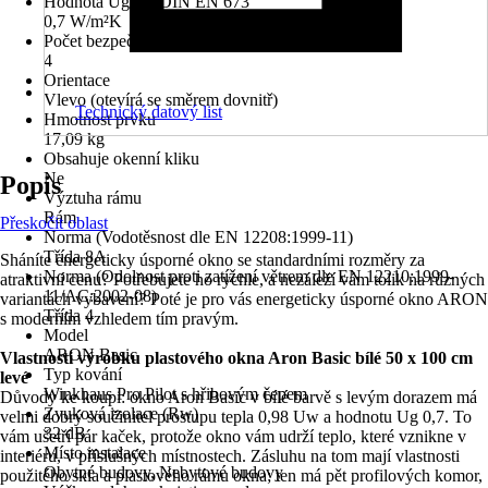
Hodnota Ug dle DIN EN 673
0,7 W/m²K
Počet bezpečnostních kotevních plechů
4
Orientace
Vlevo (otevírá se směrem dovnitř)
Technický datový list
Hmotnost prvku
17,09 kg
Obsahuje okenní kliku
Ne
Popis
Výztuha rámu
Rám
Přeskočit oblast
Norma (Vodotěsnost dle EN 12208:1999-11)
Třída 8A
Sháníte energeticky úsporné okno se standardními rozměry za
Norma (Odolnost proti zatížení větrem dle EN 12210:1999-
atraktivní cenu? Potřebujete ho rychle, a nezáleží vám tolik na různých
11/AC:2002-08)
variantách vybavení? Poté je pro vás energeticky úsporné okno ARON
Třída 4
s moderním vzhledem tím pravým.
Model
ARON Basic
Vlastnosti výrobku plastového okna Aron Basic bílé 50 x 100 cm
Typ kování
levé
Winkhaus Pro Pilot s hřibovým čepem
Důvody ke koupi: okno Aron Basic v bílé barvě s levým dorazem má
Zvuková izolace (Rw)
velmi dobrý součinitel prostupu tepla 0,98 Uw a hodnotu Ug 0,7. To
32 dB
vám ušetří pár kaček, protože okno vám udrží teplo, které vznikne v
Místo instalace
interiéru, v příslušných místnostech. Zásluhu na tom mají vlastnosti
Obytné budovy, Nebytové budovy
použitého skla a plastového rámu okna; ten má pět profilových komor,