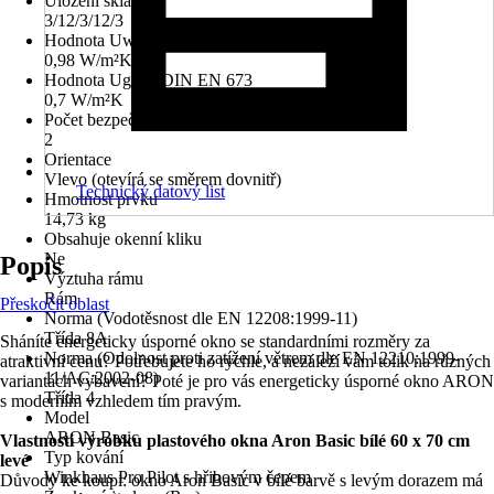
Uložení skla
3/12/3/12/3
Hodnota Uw dle DIN EN 10077
0,98 W/m²K
Hodnota Ug dle DIN EN 673
0,7 W/m²K
Počet bezpečnostních kotevních plechů
2
Orientace
Vlevo (otevírá se směrem dovnitř)
Technický datový list
Hmotnost prvku
14,73 kg
Obsahuje okenní kliku
Ne
Popis
Výztuha rámu
Rám
Přeskočit oblast
Norma (Vodotěsnost dle EN 12208:1999-11)
Třída 8A
Sháníte energeticky úsporné okno se standardními rozměry za
Norma (Odolnost proti zatížení větrem dle EN 12210:1999-
atraktivní cenu? Potřebujete ho rychle, a nezáleží vám tolik na různých
11/AC:2002-08)
variantách vybavení? Poté je pro vás energeticky úsporné okno ARON
Třída 4
s moderním vzhledem tím pravým.
Model
ARON Basic
Vlastnosti výrobku plastového okna Aron Basic bílé 60 x 70 cm
Typ kování
levé
Winkhaus Pro Pilot s hřibovým čepem
Důvody ke koupi: okno Aron Basic v bílé barvě s levým dorazem má