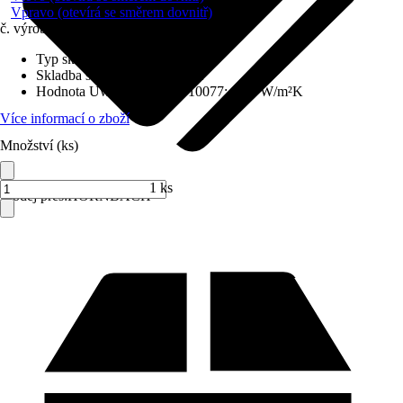
Vpravo (otevírá se směrem dovnitř)
č. výrobku
6211767
Typ skla
:
Izolační sklo
Skladba skla
:
Trojitě zasklené
Hodnota Uw dle DIN EN 10077
:
0,98 W/m²K
Více informací o zboží
Množství (ks)
1 ks
Prodej přes:
HORNBACH