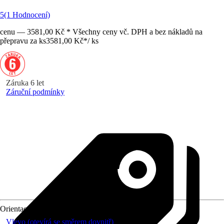
5
(1 Hodnocení)
cenu — 3581,00 Kč * Všechny ceny vč. DPH a bez nákladů na
přepravu za ks
3581,00 Kč
*
/
ks
Záruka 6 let
Záruční podmínky
Orientace
Vlevo (otevírá se směrem dovnitř)