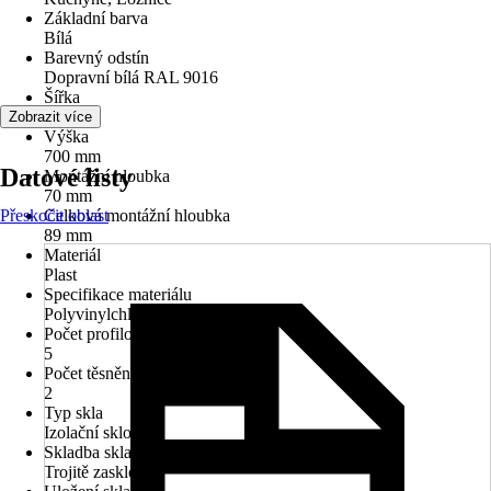
Základní barva
Bílá
Barevný odstín
Dopravní bílá RAL 9016
Šířka
600 mm
Zobrazit více
Výška
700 mm
Datové listy
Montážní hloubka
70 mm
Přeskočit oblast
Celková montážní hloubka
89 mm
Materiál
Plast
Specifikace materiálu
Polyvinylchlorid (PVC)
Počet profilových komor
5
Počet těsnění
2
Typ skla
Izolační sklo
Skladba skla
Trojitě zasklené