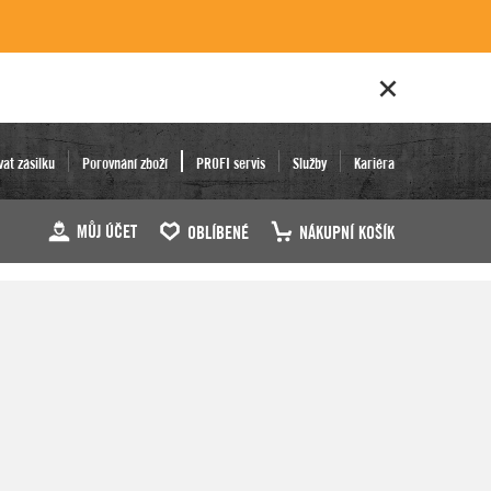
vat zásilku
Porovnání zboží
PROFI servis
Služby
Kariéra
MŮJ ÚČET
OBLÍBENÉ
NÁKUPNÍ KOŠÍK