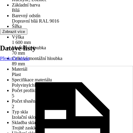
Základní barva
Bílá
Barevný odstín
Dopravní bílá RAL 9016
Šířka
850 mm
Zobrazit více
Výška
1 600 mm
Datové listy
Montážní hloubka
70 mm
Přeskočit oblast
Celková montážní hloubka
89 mm
Materiál
Plast
Specifikace materiálu
Polyvinylchlorid (PVC)
Počet profilových komor
5
Počet těsnění
2
Typ skla
Izolační sklo
Skladba skla
Trojitě zasklené