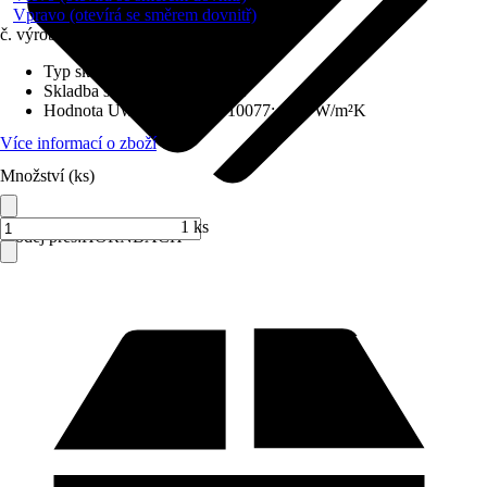
Vpravo (otevírá se směrem dovnitř)
č. výrobku
6212017
Typ skla
:
Izolační sklo
Skladba skla
:
Trojitě zasklené
Hodnota Uw dle DIN EN 10077
:
0,98 W/m²K
Více informací o zboží
Množství (ks)
1 ks
Prodej přes:
HORNBACH