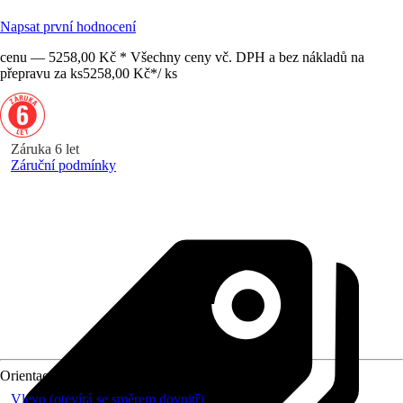
Napsat první hodnocení
cenu — 5258,00 Kč * Všechny ceny vč. DPH a bez nákladů na
přepravu za ks
5258,00 Kč
*
/
ks
Záruka 6 let
Záruční podmínky
Orientace
Vlevo (otevírá se směrem dovnitř)