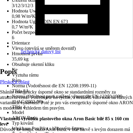
Uložení skla
3/12/3/12/3
Hodnota Uw dle DIN EN 10077
0,98 W/m²K
Hodnota Ug dle DIN EN 673
0,7 W/m²K
Počet bezpečnostních kotevních plechů
6
Orientace
Vlevo (otevírá se směrem dovnitř)
Technický datový list
Hmotnost prvku
35,69 kg
Obsahuje okenní kliku
Ne
Popis
Výztuha rámu
Rám
Přeskočit oblast
Norma (Vodotěsnost dle EN 12208:1999-11)
Třída 8A
Sháníte energeticky úsporné okno se standardními rozměry za
Norma (Odolnost proti zatížení větrem dle EN 12210:1999-
atraktivní cenu? Potřebujete ho rychle, a nezáleží vám tolik na různých
11/AC:2002-08)
variantách vybavení? Poté je pro vás energeticky úsporné okno ARON
Třída 4
s moderním vzhledem tím pravým.
Model
ARON Basic
Vlastnosti výrobku plastového okna Aron Basic bílé 85 x 160 cm
Typ kování
levé
Winkhaus Pro Pilot s hřibovým čepem
Důvody ke koupi: okno Aron Basic v bílé barvě s levým dorazem má