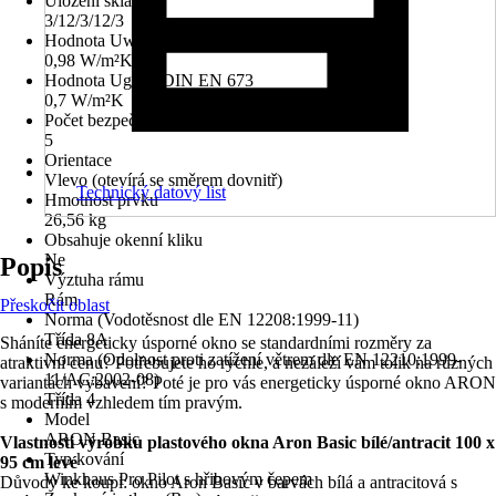
Uložení skla
3/12/3/12/3
Hodnota Uw dle DIN EN 10077
0,98 W/m²K
Hodnota Ug dle DIN EN 673
0,7 W/m²K
Počet bezpečnostních kotevních plechů
5
Orientace
Vlevo (otevírá se směrem dovnitř)
Technický datový list
Hmotnost prvku
26,56 kg
Obsahuje okenní kliku
Ne
Popis
Výztuha rámu
Rám
Přeskočit oblast
Norma (Vodotěsnost dle EN 12208:1999-11)
Třída 8A
Sháníte energeticky úsporné okno se standardními rozměry za
Norma (Odolnost proti zatížení větrem dle EN 12210:1999-
atraktivní cenu? Potřebujete ho rychle, a nezáleží vám tolik na různých
11/AC:2002-08)
variantách vybavení? Poté je pro vás energeticky úsporné okno ARON
Třída 4
s moderním vzhledem tím pravým.
Model
ARON Basic
Vlastnosti výrobku plastového okna Aron Basic bílé/antracit 100 x
Typ kování
95 cm levé
Winkhaus Pro Pilot s hřibovým čepem
Důvody ke koupi: okno Aron Basic v barvách bílá a antracitová s