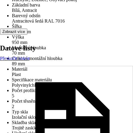
Základní barva
Bílá, Antracit
Barevný odstín
Antracitová šedá RAL 7016
Šířka
1 000 mm
Zobrazit více
Výška
950 mm
Datové listy
Montážní hloubka
70 mm
Přeskočit oblast
Celková montážní hloubka
89 mm
Materiál
Plast
Specifikace materiálu
Polyvinylchlorid (PVC)
Počet profilových komor
5
Počet těsnění
2
Typ skla
Izolační sklo
Skladba skla
Trojitě zasklené