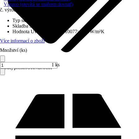
Vpravo (otevírá se směrem dovnitř)
č. výrobku
6231671
Typ skla
:
Izolační sklo
Skladba skla
:
Trojitě zasklené
Hodnota Uw dle DIN EN 10077
:
0,98 W/m²K
Více informací o zboží
Množství (ks)
1 ks
Prodej přes:
HORNBACH