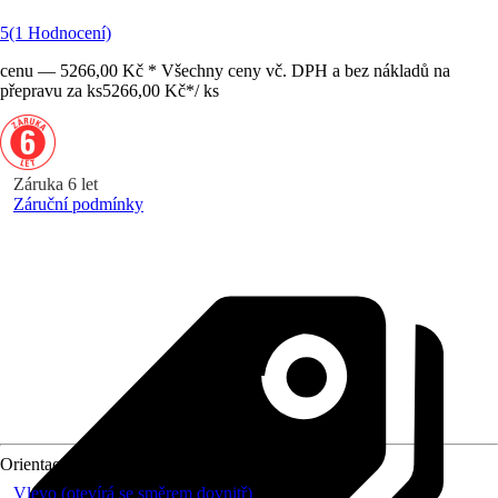
5
(1 Hodnocení)
cenu — 5266,00 Kč * Všechny ceny vč. DPH a bez nákladů na
přepravu za ks
5266,00 Kč
*
/
ks
Záruka 6 let
Záruční podmínky
Orientace
Vlevo (otevírá se směrem dovnitř)