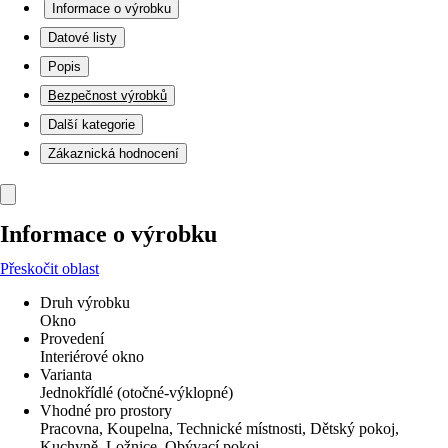
Informace o výrobku
Datové listy
Popis
Bezpečnost výrobků
Další kategorie
Zákaznická hodnocení
Informace o výrobku
Přeskočit oblast
Druh výrobku
Okno
Provedení
Interiérové okno
Varianta
Jednokřídlé (otočné-výklopné)
Vhodné pro prostory
Pracovna, Koupelna, Technické místnosti, Dětský pokoj,
Kuchyně, Ložnice, Obývací pokoj