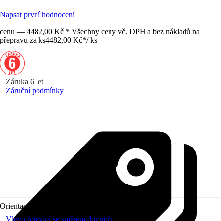
Napsat první hodnocení
cenu — 4482,00 Kč * Všechny ceny vč. DPH a bez nákladů na
přepravu za ks
4482,00 Kč
*
/
ks
Záruka 6 let
Záruční podmínky
Orientace
Vlevo (otevírá se směrem dovnitř)