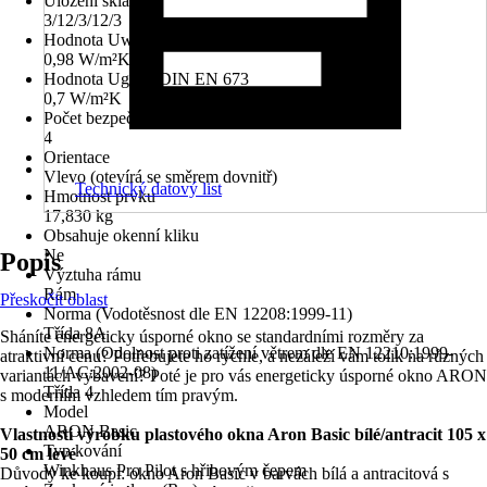
Uložení skla
3/12/3/12/3
Hodnota Uw dle DIN EN 10077
0,98 W/m²K
Hodnota Ug dle DIN EN 673
0,7 W/m²K
Počet bezpečnostních kotevních plechů
4
Orientace
Vlevo (otevírá se směrem dovnitř)
Technický datový list
Hmotnost prvku
17,830 kg
Obsahuje okenní kliku
Ne
Popis
Výztuha rámu
Rám
Přeskočit oblast
Norma (Vodotěsnost dle EN 12208:1999-11)
Třída 8A
Sháníte energeticky úsporné okno se standardními rozměry za
Norma (Odolnost proti zatížení větrem dle EN 12210:1999-
atraktivní cenu? Potřebujete ho rychle, a nezáleží vám tolik na různých
11/AC:2002-08)
variantách vybavení? Poté je pro vás energeticky úsporné okno ARON
Třída 4
s moderním vzhledem tím pravým.
Model
ARON Basic
Vlastnosti výrobku plastového okna Aron Basic bílé/antracit 105 x
Typ kování
50 cm levé
Winkhaus Pro Pilot s hřibovým čepem
Důvody ke koupi: okno Aron Basic v barvách bílá a antracitová s