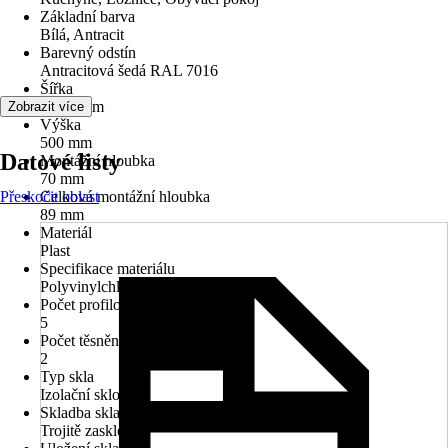
Základní barva
Bílá, Antracit
Barevný odstín
Antracitová šedá RAL 7016
Šířka
1 050 mm
Zobrazit více
Výška
500 mm
Datové listy
Montážní hloubka
70 mm
Přeskočit oblast
Celková montážní hloubka
89 mm
Materiál
Plast
Specifikace materiálu
Polyvinylchlorid (PVC)
Počet profilových komor
5
Počet těsnění
2
Typ skla
Izolační sklo
Skladba skla
Trojitě zasklené