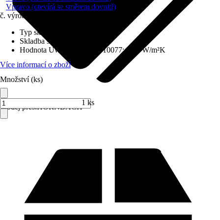
Vpravo (otevírá se směrem dovnitř)
č. výrobku
6231699
Typ skla
:
Izolační sklo
Skladba skla
:
Trojitě zasklené
Hodnota Uw dle DIN EN 10077
:
0,98 W/m²K
Více informací o zboží
Množství (ks)
1 ks
Prodej přes:
HORNBACH