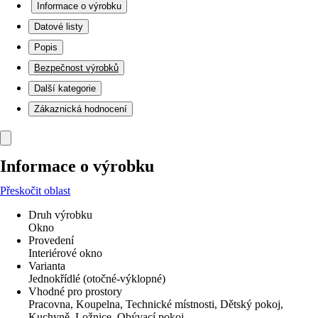
Informace o výrobku
Datové listy
Popis
Bezpečnost výrobků
Další kategorie
Zákaznická hodnocení
Informace o výrobku
Přeskočit oblast
Druh výrobku
Okno
Provedení
Interiérové okno
Varianta
Jednokřídlé (otočné-výklopné)
Vhodné pro prostory
Pracovna, Koupelna, Technické místnosti, Dětský pokoj,
Kuchyně, Ložnice, Obývací pokoj