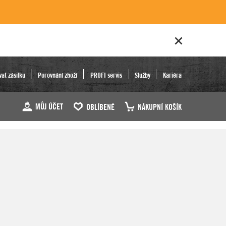
vat zásilku
Porovnání zboží
PROFI servis
Služby
Kariéra
MŮJ ÚČET
OBLÍBENÉ
NÁKUPNÍ KOŠÍK