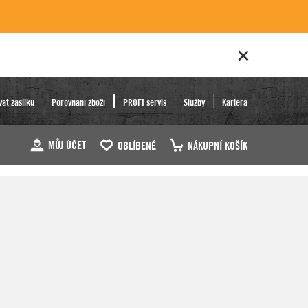
vat zásilku
Porovnání zboží
PROFI servis
Služby
Kariéra
MŮJ ÚČET
OBLÍBENÉ
NÁKUPNÍ KOŠÍK