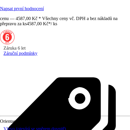
Napsat první hodnocení
cenu — 4587,00 Kč * Všechny ceny vč. DPH a bez nákladů na
přepravu za ks
4587,00 Kč
*
/
ks
Záruka 6 let
Záruční podmínky
Orientace
Vlevo (otevírá se směrem dovnitř)