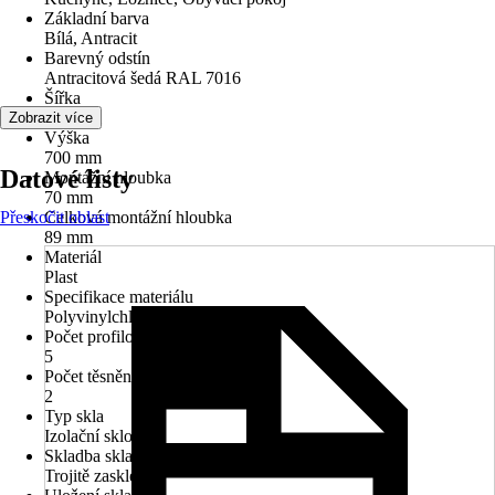
Základní barva
Bílá, Antracit
Barevný odstín
Antracitová šedá RAL 7016
Šířka
900 mm
Zobrazit více
Výška
700 mm
Datové listy
Montážní hloubka
70 mm
Přeskočit oblast
Celková montážní hloubka
89 mm
Materiál
Plast
Specifikace materiálu
Polyvinylchlorid (PVC)
Počet profilových komor
5
Počet těsnění
2
Typ skla
Izolační sklo
Skladba skla
Trojitě zasklené