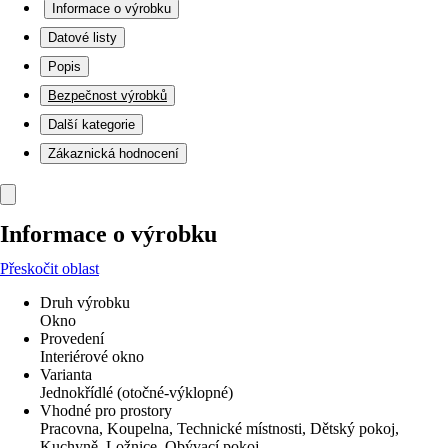
Informace o výrobku
Datové listy
Popis
Bezpečnost výrobků
Další kategorie
Zákaznická hodnocení
Informace o výrobku
Přeskočit oblast
Druh výrobku
Okno
Provedení
Interiérové okno
Varianta
Jednokřídlé (otočné-výklopné)
Vhodné pro prostory
Pracovna, Koupelna, Technické místnosti, Dětský pokoj,
Kuchyně, Ložnice, Obývací pokoj