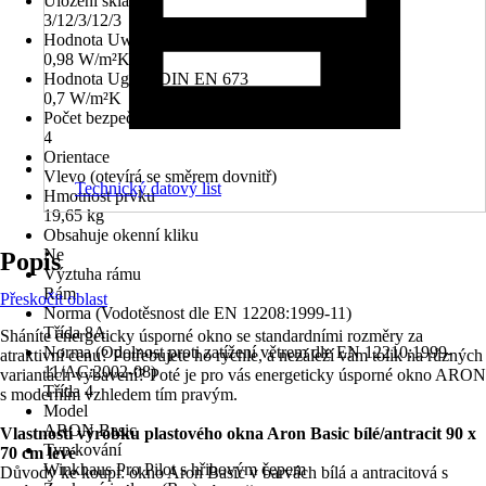
Uložení skla
3/12/3/12/3
Hodnota Uw dle DIN EN 10077
0,98 W/m²K
Hodnota Ug dle DIN EN 673
0,7 W/m²K
Počet bezpečnostních kotevních plechů
4
Orientace
Vlevo (otevírá se směrem dovnitř)
Technický datový list
Hmotnost prvku
19,65 kg
Obsahuje okenní kliku
Ne
Popis
Výztuha rámu
Rám
Přeskočit oblast
Norma (Vodotěsnost dle EN 12208:1999-11)
Třída 8A
Sháníte energeticky úsporné okno se standardními rozměry za
Norma (Odolnost proti zatížení větrem dle EN 12210:1999-
atraktivní cenu? Potřebujete ho rychle, a nezáleží vám tolik na různých
11/AC:2002-08)
variantách vybavení? Poté je pro vás energeticky úsporné okno ARON
Třída 4
s moderním vzhledem tím pravým.
Model
ARON Basic
Vlastnosti výrobku plastového okna Aron Basic bílé/antracit 90 x
Typ kování
70 cm levé
Winkhaus Pro Pilot s hřibovým čepem
Důvody ke koupi: okno Aron Basic v barvách bílá a antracitová s