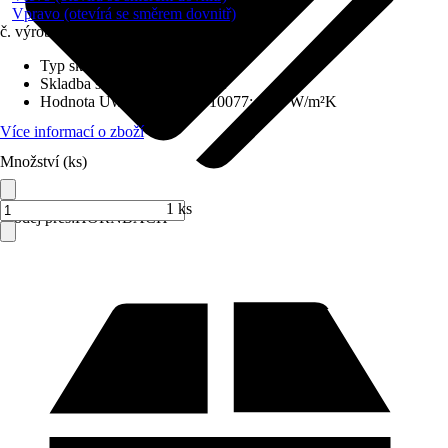
Vpravo (otevírá se směrem dovnitř)
č. výrobku
6231469
Typ skla
:
Izolační sklo
Skladba skla
:
Trojitě zasklené
Hodnota Uw dle DIN EN 10077
:
0,98 W/m²K
Více informací o zboží
Množství (ks)
1 ks
Prodej přes:
HORNBACH