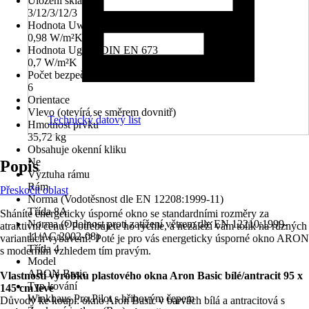
Uložení skla
3/12/3/12/3
Hodnota Uw dle DIN EN 10077
0,98 W/m²K
Hodnota Ug dle DIN EN 673
0,7 W/m²K
Počet bezpečnostních kotevních plechů
6
Orientace
Vlevo (otevírá se směrem dovnitř)
Technický datový list
Hmotnost prvku
35,72 kg
Obsahuje okenní kliku
Ne
Popis
Výztuha rámu
Rám
Přeskočit oblast
Norma (Vodotěsnost dle EN 12208:1999-11)
Třída 8A
Sháníte energeticky úsporné okno se standardními rozměry za
Norma (Odolnost proti zatížení větrem dle EN 12210:1999-
atraktivní cenu? Potřebujete ho rychle, a nezáleží vám tolik na různých
11/AC:2002-08)
variantách vybavení? Poté je pro vás energeticky úsporné okno ARON
Třída 4
s moderním vzhledem tím pravým.
Model
ARON Basic
Vlastnosti výrobku plastového okna Aron Basic bílé/antracit 95 x
Typ kování
145 cm levé
Winkhaus Pro Pilot s hřibovým čepem
Důvody ke koupi: okno Aron Basic v barvách bílá a antracitová s