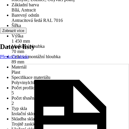
Základní barva
Bílá, Antracit
Barevný odstín
Antracitová šedá RAL 7016
Šířka
950 mm
Zobrazit více
Výška
1 450 mm
Datové listy
Montážní hloubka
70 mm
Přeskočit oblast
Celková montážní hloubka
89 mm
Materiál
Plast
Specifikace materiálu
Polyvinylchlorid (PVC)
Počet profilových komor
5
Počet těsnění
2
Typ skla
Izolační sklo
Skladba skla
Trojitě zasklené