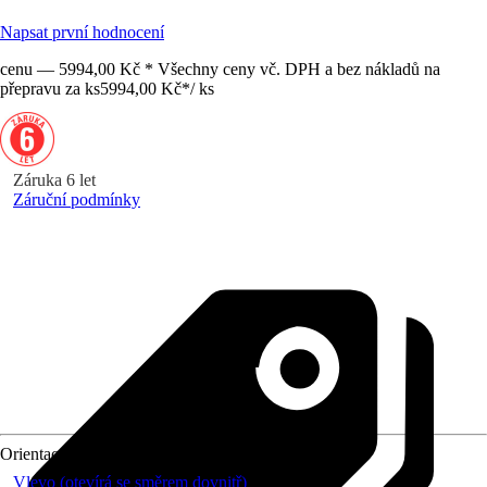
Napsat první hodnocení
cenu — 5994,00 Kč * Všechny ceny vč. DPH a bez nákladů na
přepravu za ks
5994,00 Kč
*
/
ks
Záruka 6 let
Záruční podmínky
Orientace
Vlevo (otevírá se směrem dovnitř)