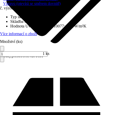
Vpravo (otevírá se směrem dovnitř)
č. výrobku
6231645
Typ skla
:
Izolační sklo
Skladba skla
:
Trojitě zasklené
Hodnota Uw dle DIN EN 10077
:
0,98 W/m²K
Více informací o zboží
Množství (ks)
1 ks
Prodej přes:
HORNBACH