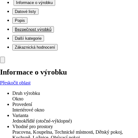
Informace o výrobku
Datové listy
Popis
Bezpečnost výrobků
Další kategorie
Zákaznická hodnocení
Informace o výrobku
Přeskočit oblast
Druh výrobku
Okno
Provedení
Interiérové okno
Varianta
Jednokřídlé (otočné-výklopné)
Vhodné pro prostory
Pracovna, Koupelna, Technické místnosti, Dětský pokoj,
Kuchyně, Ložnice, Obývací pokoj