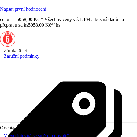
Napsat první hodnocení
cenu — 5058,00 Kč * Všechny ceny vč. DPH a bez nákladů na
přepravu za ks
5058,00 Kč
*
/
ks
Záruka 6 let
Záruční podmínky
Orientace
Vlevo (otevírá se směrem dovnitř)