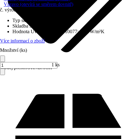
Vpravo (otevírá se směrem dovnitř)
č. výrobku
6435454
Typ skla
:
Izolační sklo
Skladba skla
:
Trojitě zasklené
Hodnota Uw dle DIN EN 10077
:
0,98 W/m²K
Více informací o zboží
Množství (ks)
1 ks
Prodej přes:
HORNBACH