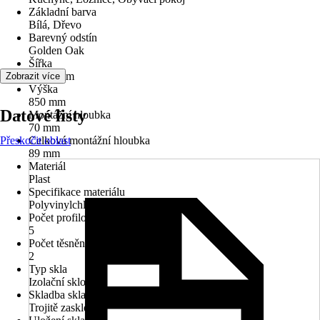
Základní barva
Bílá, Dřevo
Barevný odstín
Golden Oak
Šířka
1 000 mm
Zobrazit více
Výška
850 mm
Datové listy
Montážní hloubka
70 mm
Přeskočit oblast
Celková montážní hloubka
89 mm
Materiál
Plast
Specifikace materiálu
Polyvinylchlorid (PVC)
Počet profilových komor
5
Počet těsnění
2
Typ skla
Izolační sklo
Skladba skla
Trojitě zasklené