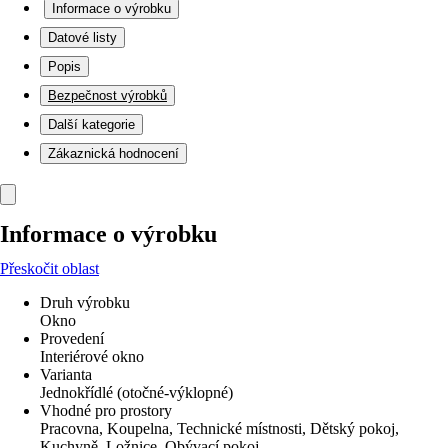
Informace o výrobku
Datové listy
Popis
Bezpečnost výrobků
Další kategorie
Zákaznická hodnocení
Informace o výrobku
Přeskočit oblast
Druh výrobku
Okno
Provedení
Interiérové okno
Varianta
Jednokřídlé (otočné-výklopné)
Vhodné pro prostory
Pracovna, Koupelna, Technické místnosti, Dětský pokoj,
Kuchyně, Ložnice, Obývací pokoj