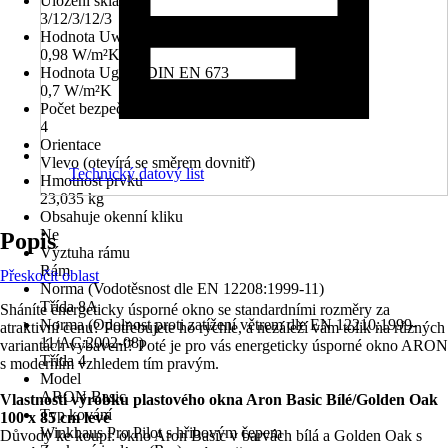
Uložení skla
3/12/3/12/3
Hodnota Uw dle DIN EN 10077
0,98 W/m²K
Hodnota Ug dle DIN EN 673
0,7 W/m²K
Počet bezpečnostních kotevních plechů
4
Orientace
Vlevo (otevírá se směrem dovnitř)
Technický datový list
Hmotnost prvku
23,035 kg
Obsahuje okenní kliku
Ne
Popis
Výztuha rámu
Rám
Přeskočit oblast
Norma (Vodotěsnost dle EN 12208:1999-11)
Třída 8A
Sháníte energeticky úsporné okno se standardními rozměry za
Norma (Odolnost proti zatížení větrem dle EN 12210:1999-
atraktivní cenu? Potřebujete ho rychle, a nezáleží vám tolik na různých
11/AC:2002-08)
variantách vybavení? Poté je pro vás energeticky úsporné okno ARON
Třída 4
s moderním vzhledem tím pravým.
Model
ARON Basic
Vlastnosti výrobku plastového okna Aron Basic Bílé/Golden Oak
Typ kování
100 x 85 cm levé
Winkhaus Pro Pilot s hřibovým čepem
Důvody ke koupi: okno Aron Basic v barvách bílá a Golden Oak s