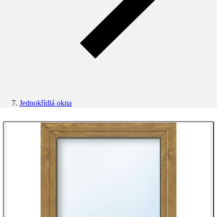
Jednokřídlá okna