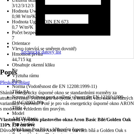
Uložení skla
3/12/3/12/3
Hodnota Uw dle DIN EN 10077
0,98 W/m²K
Hodnota Ug dle DIN EN 673
0,7 W/m²K
Počet bezpečnostních kotevních plechů
7
Orientace
Vlevo (otevírá se směrem dovnitř)
Technický datový list
Hmotnost prvku
44,715 kg
Obsahuje okenní kliku
Ne
Popis
Výztuha rámu
Rám
Přeskočit oblast
Norma (Vodotěsnost dle EN 12208:1999-11)
Třída 8A
Sháníte energeticky úsporné okno se standardními rozměry za
Norma (Odolnost proti zatížení větrem dle EN 12210:1999-
atraktivní cenu? Potřebujete ho rychle, a nezáleží vám tolik na různých
11/AC:2002-08)
variantách vybavení? Poté je pro vás energeticky úsporné okno ARON
Třída 4
s moderním vzhledem tím pravým.
Model
ARON Basic
Vlastnosti výrobku plastového okna Aron Basic Bílé/Golden Oak
Typ kování
110 x 150 cm levé
Winkhaus Pro Pilot s hřibovým čepem
Důvody ke koupi: okno Aron Basic v barvách bílá a Golden Oak s