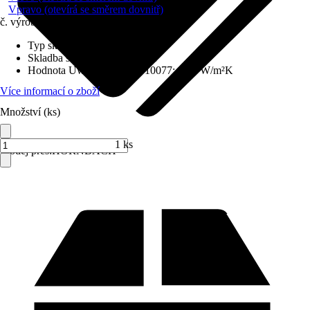
Vpravo (otevírá se směrem dovnitř)
č. výrobku
6435582
Typ skla
:
Izolační sklo
Skladba skla
:
Trojitě zasklené
Hodnota Uw dle DIN EN 10077
:
0,98 W/m²K
Více informací o zboží
Množství (ks)
1 ks
Prodej přes:
HORNBACH