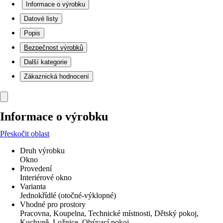
Informace o výrobku
Datové listy
Popis
Bezpečnost výrobků
Další kategorie
Zákaznická hodnocení
Informace o výrobku
Přeskočit oblast
Druh výrobku
Okno
Provedení
Interiérové okno
Varianta
Jednokřídlé (otočné-výklopné)
Vhodné pro prostory
Pracovna, Koupelna, Technické místnosti, Dětský pokoj,
Kuchyně, Ložnice, Obývací pokoj