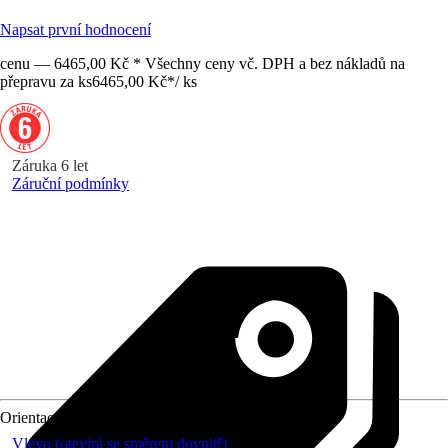
Napsat první hodnocení
cenu — 6465,00 Kč * Všechny ceny vč. DPH a bez nákladů na
přepravu za ks
6465,00 Kč
*
/
ks
Záruka 6 let
Záruční podmínky
Orientace
Vlevo (otevírá se směrem dovnitř)