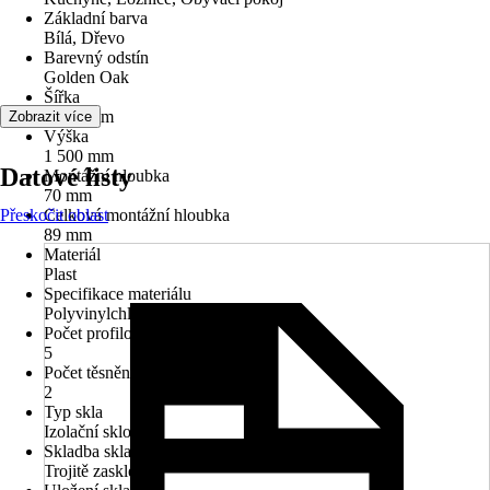
Základní barva
Bílá, Dřevo
Barevný odstín
Golden Oak
Šířka
1 100 mm
Zobrazit více
Výška
1 500 mm
Datové listy
Montážní hloubka
70 mm
Přeskočit oblast
Celková montážní hloubka
89 mm
Materiál
Plast
Specifikace materiálu
Polyvinylchlorid (PVC)
Počet profilových komor
5
Počet těsnění
2
Typ skla
Izolační sklo
Skladba skla
Trojitě zasklené