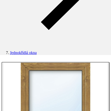
Jednokřídlá okna