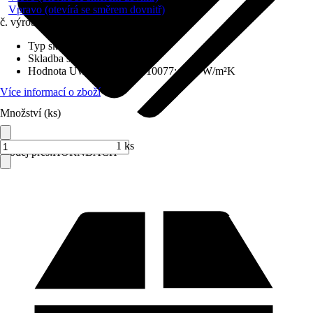
Vpravo (otevírá se směrem dovnitř)
č. výrobku
6435586
Typ skla
:
Izolační sklo
Skladba skla
:
Trojitě zasklené
Hodnota Uw dle DIN EN 10077
:
0,98 W/m²K
Více informací o zboží
Množství (ks)
1 ks
Prodej přes:
HORNBACH