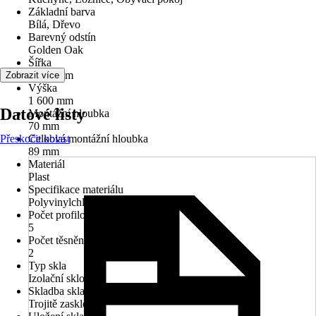
Základní barva
Bílá, Dřevo
Barevný odstín
Golden Oak
Šířka
1 100 mm
Zobrazit více
Výška
1 600 mm
Datové listy
Montážní hloubka
70 mm
Přeskočit oblast
Celková montážní hloubka
89 mm
Materiál
Plast
Specifikace materiálu
Polyvinylchlorid (PVC)
Počet profilových komor
5
Počet těsnění
2
Typ skla
Izolační sklo
Skladba skla
Trojitě zasklené