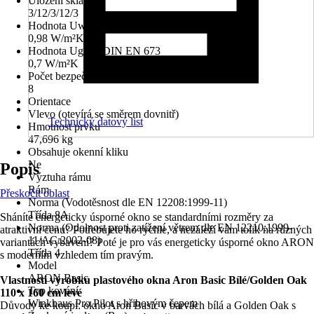
Uložení skla
3/12/3/12/3
Hodnota Uw dle DIN EN 10077
0,98 W/m²K
Hodnota Ug dle DIN EN 673
0,7 W/m²K
Počet bezpečnostních kotevních plechů
8
Orientace
Vlevo (otevírá se směrem dovnitř)
Technický datový list
Hmotnost prvku
47,696 kg
Obsahuje okenní kliku
Ne
Popis
Výztuha rámu
Rám
Přeskočit oblast
Norma (Vodotěsnost dle EN 12208:1999-11)
Třída 8A
Sháníte energeticky úsporné okno se standardními rozměry za
Norma (Odolnost proti zatížení větrem dle EN 12210:1999-
atraktivní cenu? Potřebujete ho rychle, a nezáleží vám tolik na různých
11/AC:2002-08)
variantách vybavení? Poté je pro vás energeticky úsporné okno ARON
Třída 4
s moderním vzhledem tím pravým.
Model
ARON Basic
Vlastnosti výrobku plastového okna Aron Basic Bílé/Golden Oak
Typ kování
110 x 160 cm levé
Winkhaus Pro Pilot s hřibovým čepem
Důvody ke koupi: okno Aron Basic v barvách bílá a Golden Oak s