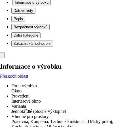
Informace o výrobku
Datové listy
Popis
Bezpečnost výrobků
Další kategorie
Zákaznická hodnocení
Informace o výrobku
Přeskočit oblast
Druh výrobku
Okno
Provedení
Interiérové okno
Varianta
Jednokřídlé (otočné-výklopné)
Vhodné pro prostory
Pracovna, Koupelna, Technické místnosti, Dětský pokoj,
Kuchyně, Ložnice, Obývací pokoj