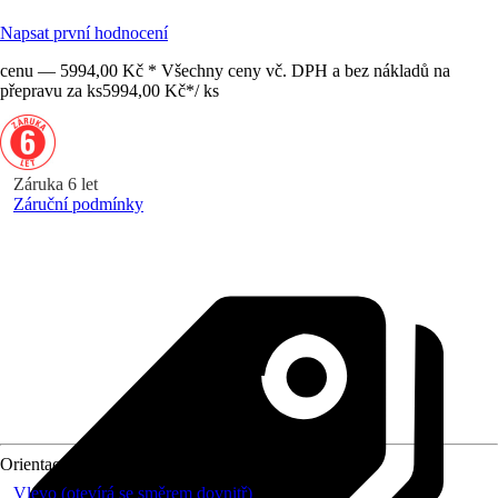
Napsat první hodnocení
cenu — 5994,00 Kč * Všechny ceny vč. DPH a bez nákladů na
přepravu za ks
5994,00 Kč
*
/
ks
Záruka 6 let
Záruční podmínky
Orientace
Vlevo (otevírá se směrem dovnitř)