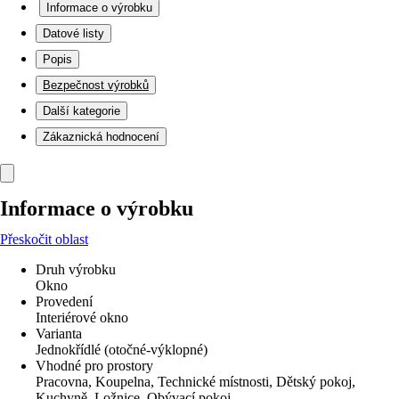
Informace o výrobku
Datové listy
Popis
Bezpečnost výrobků
Další kategorie
Zákaznická hodnocení
Informace o výrobku
Přeskočit oblast
Druh výrobku
Okno
Provedení
Interiérové okno
Varianta
Jednokřídlé (otočné-výklopné)
Vhodné pro prostory
Pracovna, Koupelna, Technické místnosti, Dětský pokoj,
Kuchyně, Ložnice, Obývací pokoj