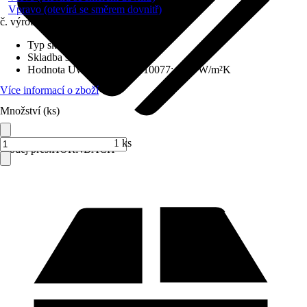
Vpravo (otevírá se směrem dovnitř)
č. výrobku
6435616
Typ skla
:
Izolační sklo
Skladba skla
:
Trojitě zasklené
Hodnota Uw dle DIN EN 10077
:
0,98 W/m²K
Více informací o zboží
Množství (ks)
1 ks
Prodej přes:
HORNBACH