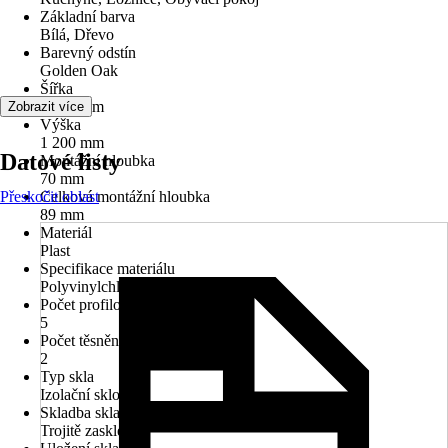
Základní barva
Bílá, Dřevo
Barevný odstín
Golden Oak
Šířka
1 150 mm
Zobrazit více
Výška
1 200 mm
Datové listy
Montážní hloubka
70 mm
Přeskočit oblast
Celková montážní hloubka
89 mm
Materiál
Plast
Specifikace materiálu
Polyvinylchlorid (PVC)
Počet profilových komor
5
Počet těsnění
2
Typ skla
Izolační sklo
Skladba skla
Trojitě zasklené