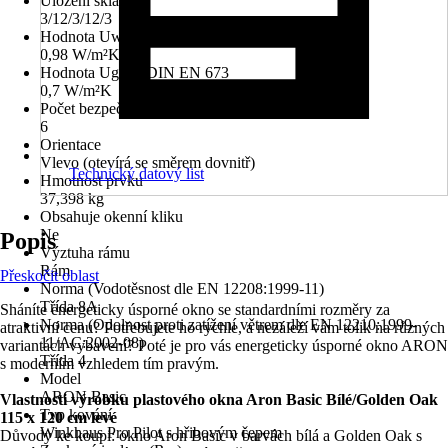
Uložení skla
3/12/3/12/3
Hodnota Uw dle DIN EN 10077
0,98 W/m²K
Hodnota Ug dle DIN EN 673
0,7 W/m²K
Počet bezpečnostních kotevních plechů
6
Orientace
Vlevo (otevírá se směrem dovnitř)
Technický datový list
Hmotnost prvku
37,398 kg
Obsahuje okenní kliku
Ne
Popis
Výztuha rámu
Rám
Přeskočit oblast
Norma (Vodotěsnost dle EN 12208:1999-11)
Třída 8A
Sháníte energeticky úsporné okno se standardními rozměry za
Norma (Odolnost proti zatížení větrem dle EN 12210:1999-
atraktivní cenu? Potřebujete ho rychle, a nezáleží vám tolik na různých
11/AC:2002-08)
variantách vybavení? Poté je pro vás energeticky úsporné okno ARON
Třída 4
s moderním vzhledem tím pravým.
Model
ARON Basic
Vlastnosti výrobku plastového okna Aron Basic Bílé/Golden Oak
Typ kování
115 x 120 cm levé
Winkhaus Pro Pilot s hřibovým čepem
Důvody ke koupi: okno Aron Basic v barvách bílá a Golden Oak s