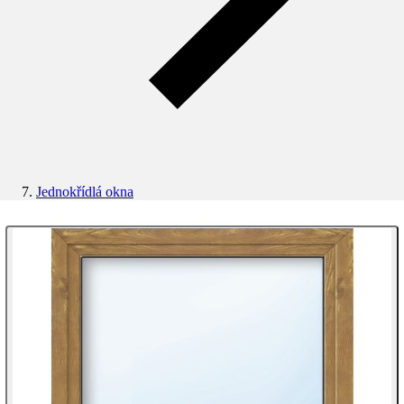
Jednokřídlá okna