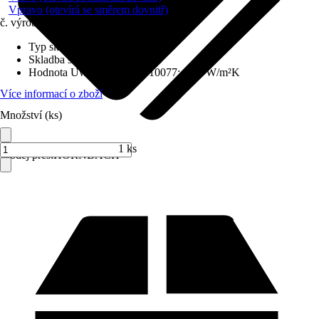
Vpravo (otevírá se směrem dovnitř)
č. výrobku
6435112
Typ skla
:
Izolační sklo
Skladba skla
:
Trojitě zasklené
Hodnota Uw dle DIN EN 10077
:
0,98 W/m²K
Více informací o zboží
Množství (ks)
1 ks
Prodej přes:
HORNBACH