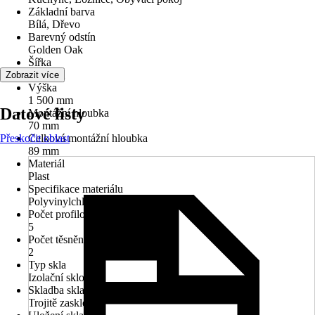
Základní barva
Bílá, Dřevo
Barevný odstín
Golden Oak
Šířka
600 mm
Zobrazit více
Výška
1 500 mm
Datové listy
Montážní hloubka
70 mm
Přeskočit oblast
Celková montážní hloubka
89 mm
Materiál
Plast
Specifikace materiálu
Polyvinylchlorid (PVC)
Počet profilových komor
5
Počet těsnění
2
Typ skla
Izolační sklo
Skladba skla
Trojitě zasklené