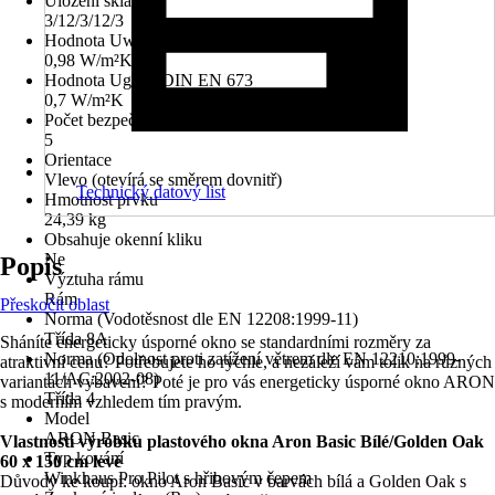
Uložení skla
3/12/3/12/3
Hodnota Uw dle DIN EN 10077
0,98 W/m²K
Hodnota Ug dle DIN EN 673
0,7 W/m²K
Počet bezpečnostních kotevních plechů
5
Orientace
Vlevo (otevírá se směrem dovnitř)
Technický datový list
Hmotnost prvku
24,39 kg
Obsahuje okenní kliku
Ne
Popis
Výztuha rámu
Rám
Přeskočit oblast
Norma (Vodotěsnost dle EN 12208:1999-11)
Třída 8A
Sháníte energeticky úsporné okno se standardními rozměry za
Norma (Odolnost proti zatížení větrem dle EN 12210:1999-
atraktivní cenu? Potřebujete ho rychle, a nezáleží vám tolik na různých
11/AC:2002-08)
variantách vybavení? Poté je pro vás energeticky úsporné okno ARON
Třída 4
s moderním vzhledem tím pravým.
Model
ARON Basic
Vlastnosti výrobku plastového okna Aron Basic Bílé/Golden Oak
Typ kování
60 x 150 cm levé
Winkhaus Pro Pilot s hřibovým čepem
Důvody ke koupi: okno Aron Basic v barvách bílá a Golden Oak s