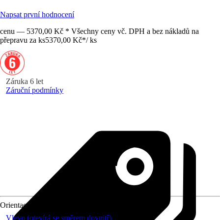
Napsat první hodnocení
cenu — 5370,00 Kč * Všechny ceny vč. DPH a bez nákladů na
přepravu za ks
5370,00 Kč
*
/
ks
Záruka 6 let
Záruční podmínky
Orientace
Vlevo (otevírá se směrem dovnitř)