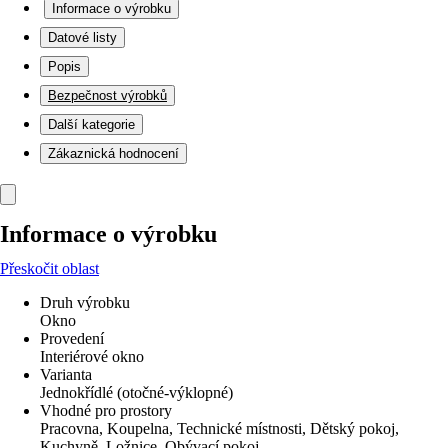
Informace o výrobku
Datové listy
Popis
Bezpečnost výrobků
Další kategorie
Zákaznická hodnocení
Informace o výrobku
Přeskočit oblast
Druh výrobku
Okno
Provedení
Interiérové okno
Varianta
Jednokřídlé (otočné-výklopné)
Vhodné pro prostory
Pracovna, Koupelna, Technické místnosti, Dětský pokoj,
Kuchyně, Ložnice, Obývací pokoj