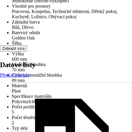
Jednokřídlé (otočné-výklopné)
Vhodné pro prostory
Pracovna, Koupelna, Technické místnosti, Dětský pokoj,
Kuchyně, Ložnice, Obývací pokoj
Základní barva
Bílá, Dřevo
Barevný odstín
Golden Oak
Šířka
600 mm
Zobrazit více
Výška
600 mm
Datové listy
Montážní hloubka
70 mm
Přeskočit oblast
Celková montážní hloubka
89 mm
Materiál
Plast
Specifikace materiálu
Polyvinylchlorid (PVC)
Počet profilových komor
5
Počet těsnění
2
Typ skla