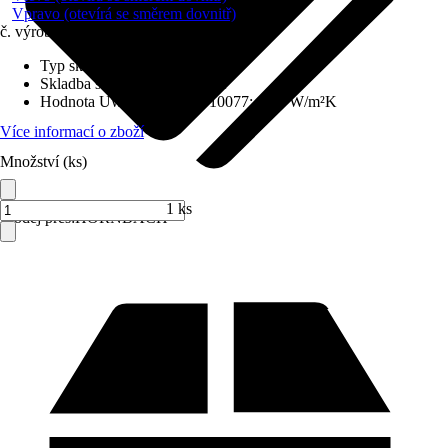
Vpravo (otevírá se směrem dovnitř)
č. výrobku
6428681
Typ skla
:
Izolační sklo
Skladba skla
:
Trojitě zasklené
Hodnota Uw dle DIN EN 10077
:
0,98 W/m²K
Více informací o zboží
Množství (ks)
1 ks
Prodej přes:
HORNBACH