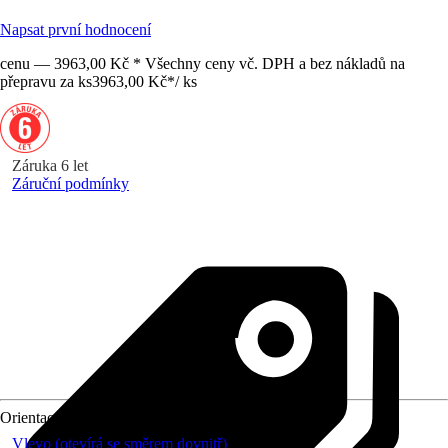
Napsat první hodnocení
cenu — 3963,00 Kč * Všechny ceny vč. DPH a bez nákladů na
přepravu za ks
3963,00 Kč
*
/
ks
Záruka 6 let
Záruční podmínky
Orientace
Vlevo (otevírá se směrem dovnitř)