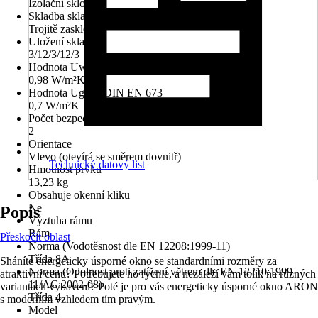
Izolační sklo
Skladba skla
Trojitě zasklené
Uložení skla
3/12/3/12/3
Hodnota Uw dle DIN EN 10077
0,98 W/m²K
Hodnota Ug dle DIN EN 673
0,7 W/m²K
Počet bezpečnostních kotevních plechů
2
Orientace
Vlevo (otevírá se směrem dovnitř)
Technický datový list
Hmotnost prvku
13,23 kg
Obsahuje okenní kliku
Ne
Popis
Výztuha rámu
Rám
Přeskočit oblast
Norma (Vodotěsnost dle EN 12208:1999-11)
Třída 8A
Sháníte energeticky úsporné okno se standardními rozměry za
Norma (Odolnost proti zatížení větrem dle EN 12210:1999-
atraktivní cenu? Potřebujete ho rychle, a nezáleží vám tolik na různých
11/AC:2002-08)
variantách vybavení? Poté je pro vás energeticky úsporné okno ARON
Třída 4
s moderním vzhledem tím pravým.
Model