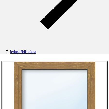
Jednokřídlá okna