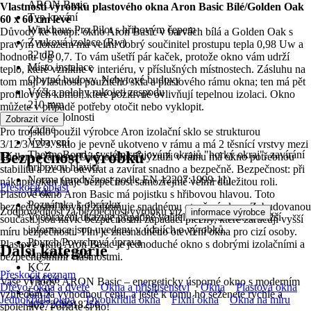
ARON Basic
Vlastnosti výrobku plastového okna Aron Basic Bílé/Golden Oak
Typ kování
60 x 60 cm levé
Winkhaus Pro Pilot s hřibovým čepem
Důvody ke koupi: okno Aron Basic v barvách bílá a Golden Oak s
Zvuková izolace (Rw)
pravým dorazem má velmi dobrý součinitel prostupu tepla 0,98 Uw a
32 dB
hodnotu Ug 0,7. To vám ušetří pár kaček, protože okno vám udrží
Místo instalace
teplo, které vznikne v interiéru, v příslušných místnostech. Zásluhu na
Obytné budovy, Nebytové budovy
tom mají vlastnosti použitého skla a plastového rámu okna; ten má pět
Výška polohy rukojeti zespodu
profilových komor, které pozitivně ovlivňují tepelnou izolaci. Okno
210 mm
můžete v případě potřeby otočit nebo vyklopit.
Třída odolnosti
Zobrazit více
Žádné
Pro trojsklo použil výrobce Aron izolační sklo se strukturou
Vybavení
3/12/3/12/3. Sklo je pevně ukotveno v rámu a má 2 těsnící vrstvy mezi
Bezpečnost výrobků
ThermoBond - systém spojování okrajů "horký okraj", zavírání
křídlem a rámem. Díky ocelové výztuži v rámu má okno potřebnou
hribovou hlavicí
stabilitu a lze ho otevírat a zavírat snadno a bezpečně. Bezpečnost: při
Norma (prodyšnost podle EN 12207:1999-11)
nákupu oken hraje bezpečnost samozřejmě velmi důležitou roli.
Přeskočit oblast
Třída 3
Plastové okno Aron Basic má pojistku s hřibovou hlavou. Toto
Poznámka k obrázku
bezpečnostní kování zabraňuje snadnému otevření okna. Zabudovanou
Zodpovědnost za bezpečnost výrobku viz
.
informace výrobce
Vyobrazení ukazuje případně volitelné příslušenství, bližší
součástí jsou navíc bezpečnostní zapadací plechy, které zaručují vyšší
informace jsou uvedeny v údajích o výrobků.
míru bezpečnosti. Tím je znesnadněno otevření okna pro cizí osoby.
Povrch/Povrchová úprava
Plastové okno Aron Basic je jednoduché okno s dobrými izolačními a
Další kategorie
Opatřeno fólií, -
bezpečnostními vlastnostmi.
KČZ
Přeskočit seznam
YMX6
Vaše výhody: ARON Basic – energeticky úsporné okno s moderním
Dřevo, okna a dveře
Okna a příslušenství
Okna
Plastová okna
EAN
vzhledem za výhodnou cenu, a ještě k tomu ho seženete rychle a
Jednokřídlá okna
Dvoukřídlá okna
Fixní okna
Okna na míru
4057209918250
spolehlivě. Pořiďte si ho!