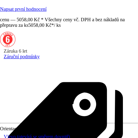
Napsat první hodnocení
cenu — 5058,00 Kč * Všechny ceny vč. DPH a bez nákladů na
přepravu za ks
5058,00 Kč
*
/
ks
Záruka 6 let
Záruční podmínky
Orientace
Vlevo (otevírá se směrem dovnitř)