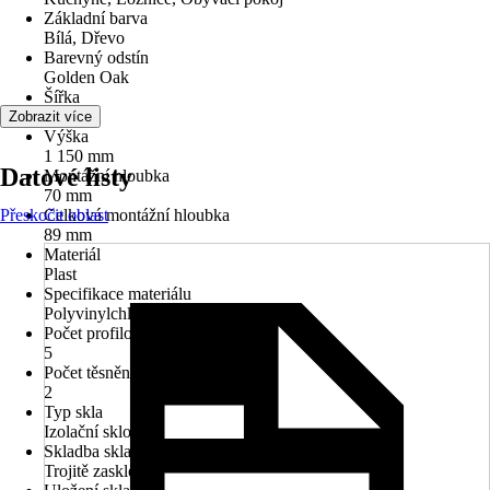
Základní barva
Bílá, Dřevo
Barevný odstín
Golden Oak
Šířka
700 mm
Zobrazit více
Výška
1 150 mm
Datové listy
Montážní hloubka
70 mm
Přeskočit oblast
Celková montážní hloubka
89 mm
Materiál
Plast
Specifikace materiálu
Polyvinylchlorid (PVC)
Počet profilových komor
5
Počet těsnění
2
Typ skla
Izolační sklo
Skladba skla
Trojitě zasklené