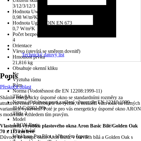
Uložení skla
3/12/3/12/3
Hodnota Uw dle DIN EN 10077
0,98 W/m²K
Hodnota Ug dle DIN EN 673
0,7 W/m²K
Počet bezpečnostních kotevních plechů
4
Orientace
Vlevo (otevírá se směrem dovnitř)
Technický datový list
Hmotnost prvku
21,816 kg
Obsahuje okenní kliku
Ne
Popis
Výztuha rámu
Rám
Přeskočit oblast
Norma (Vodotěsnost dle EN 12208:1999-11)
Třída 8A
Sháníte energeticky úsporné okno se standardními rozměry za
Norma (Odolnost proti zatížení větrem dle EN 12210:1999-
atraktivní cenu? Potřebujete ho rychle, a nezáleží vám tolik na různých
11/AC:2002-08)
variantách vybavení? Poté je pro vás energeticky úsporné okno ARON
Třída 4
s moderním vzhledem tím pravým.
Model
ARON Basic
Vlastnosti výrobku plastového okna Aron Basic Bílé/Golden Oak
Typ kování
70 x 115 cm levé
Winkhaus Pro Pilot s hřibovým čepem
Důvody ke koupi: okno Aron Basic v barvách bílá a Golden Oak s