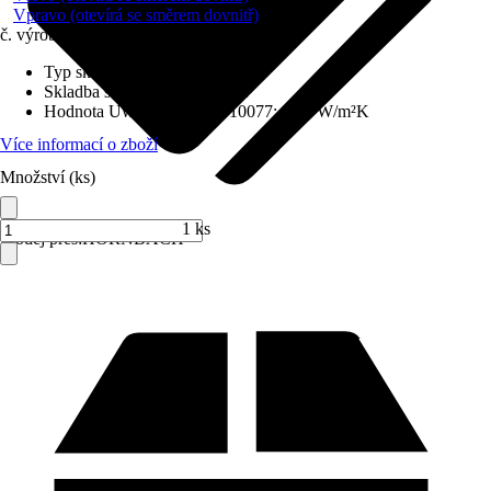
Vpravo (otevírá se směrem dovnitř)
č. výrobku
6435190
Typ skla
:
Izolační sklo
Skladba skla
:
Trojitě zasklené
Hodnota Uw dle DIN EN 10077
:
0,98 W/m²K
Více informací o zboží
Množství (ks)
1 ks
Prodej přes:
HORNBACH