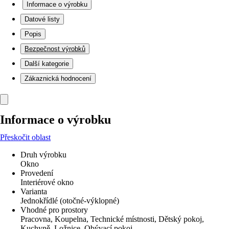
Informace o výrobku
Datové listy
Popis
Bezpečnost výrobků
Další kategorie
Zákaznická hodnocení
Informace o výrobku
Přeskočit oblast
Druh výrobku
Okno
Provedení
Interiérové okno
Varianta
Jednokřídlé (otočné-výklopné)
Vhodné pro prostory
Pracovna, Koupelna, Technické místnosti, Dětský pokoj,
Kuchyně, Ložnice, Obývací pokoj