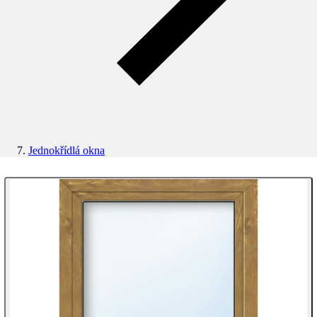
Jednokřídlá okna