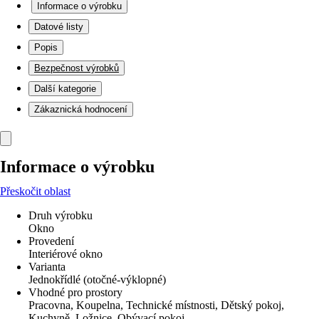
Informace o výrobku
Datové listy
Popis
Bezpečnost výrobků
Další kategorie
Zákaznická hodnocení
Informace o výrobku
Přeskočit oblast
Druh výrobku
Okno
Provedení
Interiérové okno
Varianta
Jednokřídlé (otočné-výklopné)
Vhodné pro prostory
Pracovna, Koupelna, Technické místnosti, Dětský pokoj,
Kuchyně, Ložnice, Obývací pokoj