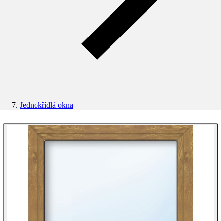
Jednokřídlá okna