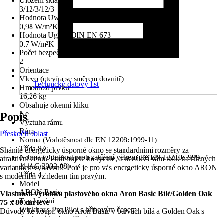
Uložení skla
3/12/3/12/3
Hodnota Uw dle DIN EN 10077
0,98 W/m²K
Hodnota Ug dle DIN EN 673
0,7 W/m²K
Počet bezpečnostních kotevních plechů
2
Orientace
Vlevo (otevírá se směrem dovnitř)
Technický datový list
Hmotnost prvku
16,26 kg
Obsahuje okenní kliku
Ne
Popis
Výztuha rámu
Rám
Přeskočit oblast
Norma (Vodotěsnost dle EN 12208:1999-11)
Třída 8A
Sháníte energeticky úsporné okno se standardními rozměry za
Norma (Odolnost proti zatížení větrem dle EN 12210:1999-
atraktivní cenu? Potřebujete ho rychle, a nezáleží vám tolik na různých
11/AC:2002-08)
variantách vybavení? Poté je pro vás energeticky úsporné okno ARON
Třída 4
s moderním vzhledem tím pravým.
Model
ARON Basic
Vlastnosti výrobku plastového okna Aron Basic Bílé/Golden Oak
Typ kování
75 x 80 cm levé
Winkhaus Pro Pilot s hřibovým čepem
Důvody ke koupi: okno Aron Basic v barvách bílá a Golden Oak s