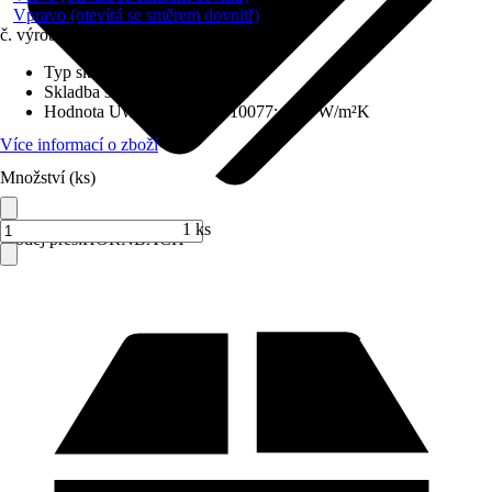
Vpravo (otevírá se směrem dovnitř)
č. výrobku
6435222
Typ skla
:
Izolační sklo
Skladba skla
:
Trojitě zasklené
Hodnota Uw dle DIN EN 10077
:
0,98 W/m²K
Více informací o zboží
Množství (ks)
1 ks
Prodej přes:
HORNBACH