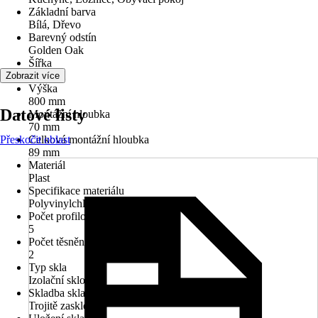
Základní barva
Bílá, Dřevo
Barevný odstín
Golden Oak
Šířka
750 mm
Zobrazit více
Výška
800 mm
Datové listy
Montážní hloubka
70 mm
Přeskočit oblast
Celková montážní hloubka
89 mm
Materiál
Plast
Specifikace materiálu
Polyvinylchlorid (PVC)
Počet profilových komor
5
Počet těsnění
2
Typ skla
Izolační sklo
Skladba skla
Trojitě zasklené