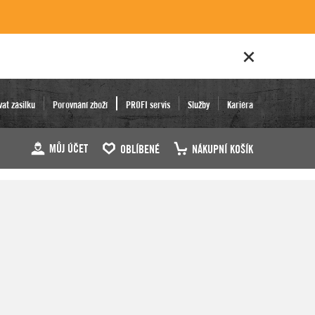
vat zásilku
Porovnání zboží
PROFI servis
Služby
Kariéra
MŮJ ÚČET
OBLÍBENÉ
NÁKUPNÍ KOŠÍK