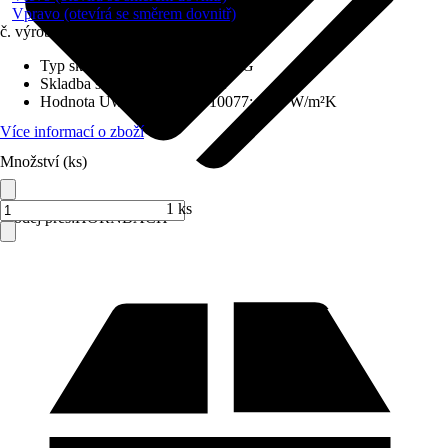
Vpravo (otevírá se směrem dovnitř)
č. výrobku
6714038
Typ skla
:
Bezpečnostní sklo VSG
Skladba skla
:
Trojitě zasklené
Hodnota Uw dle DIN EN 10077
:
0,98 W/m²K
Více informací o zboží
Množství (ks)
1 ks
Prodej přes:
HORNBACH