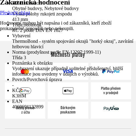
Zákaznická hodnocení
Místo instalace
Obytné budovy, Nebytové budovy
Přeskočit oblast
Výška polohy rukojeti zespodu
413 mm
Hodnocení mohou být napsána i od zákazníků, kteří zboží
Třída odolnosti
prokazatelně nepoužili nebo nekoupili.
RC 2 podle DIN EN 1627
Vybavení
ThermoBond - systém spojování okrajů "horký okraj", zavírání
hribovou hlavicí
Norma (prodyšnost podle EN 12207:1999-11)
Možnosti platby
Třída 3
Poznámka k obrázku
Vyobrazení ukazuje případně volitelné příslušenství, bližší
informace jsou uvedeny v údajích o výrobků.
Povrch/Povrchová úprava
-
KČZ
K3HM
EAN
4060691132899