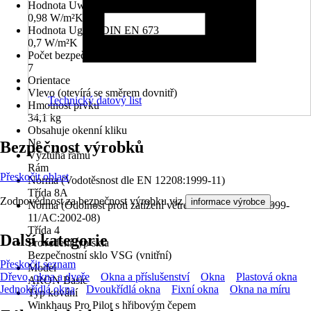
Hodnota Uw dle DIN EN 10077
0,98 W/m²K
Hodnota Ug dle DIN EN 673
0,7 W/m²K
Počet bezpečnostních kotevních plechů
7
Orientace
Vlevo (otevírá se směrem dovnitř)
Technický datový list
Hmotnost prvku
34,1 kg
Obsahuje okenní kliku
Ne
Bezpečnost výrobků
Výztuha rámu
Rám
Přeskočit oblast
Norma (Vodotěsnost dle EN 12208:1999-11)
Třída 8A
Zodpovědnost za bezpečnost výrobku viz
.
informace výrobce
Norma (Odolnost proti zatížení větrem dle EN 12210:1999-
11/AC:2002-08)
Třída 4
Další kategorie
Provedení typ skla
Bezpečnostní sklo VSG (vnitřní)
Přeskočit seznam
Model
Dřevo, okna a dveře
Okna a příslušenství
Okna
Plastová okna
ARON Basic
Jednokřídlá okna
Dvoukřídlá okna
Fixní okna
Okna na míru
Typ kování
Winkhaus Pro Pilot s hřibovým čepem