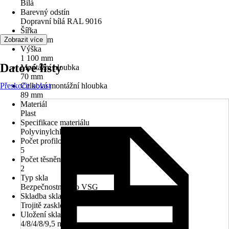
Bílá
Barevný odstín
Dopravní bílá RAL 9016
Šířka
1 000 mm
Zobrazit více
Výška
1 100 mm
Datové listy
Montážní hloubka
70 mm
Přeskočit oblast
Celková montážní hloubka
89 mm
Materiál
Plast
Specifikace materiálu
Polyvinylchlorid (PVC)
Počet profilových komor
5
Počet těsnění
2
Typ skla
Bezpečnostní sklo VSG
Skladba skla
Trojitě zasklené
Uložení skla
4/8/4/8/9,5 mm