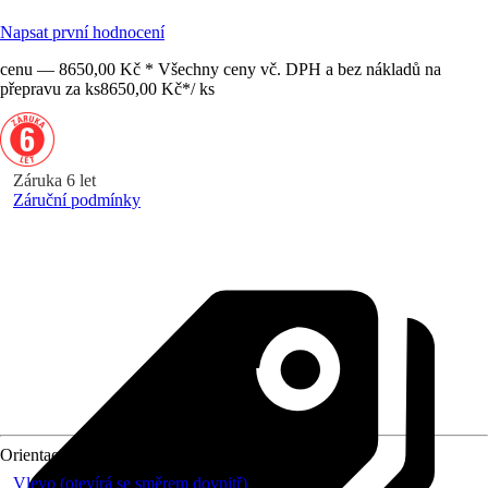
Napsat první hodnocení
cenu — 8650,00 Kč * Všechny ceny vč. DPH a bez nákladů na
přepravu za ks
8650,00 Kč
*
/
ks
Záruka 6 let
Záruční podmínky
Orientace
Vlevo (otevírá se směrem dovnitř)