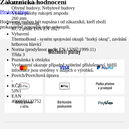
Zákaznická hodnocení
Místo instalace
Obytné budovy, Nebytové budovy
Přeskočit oblast
Výška polohy rukojeti zespodu
260 mm
Hodnocení mohou být napsána i od zákazníků, kteří zboží
Třída odolnosti
prokazatelně nepoužili nebo nekoupili.
RC 2 podle DIN EN 1627
Vybavení
ThermoBond - systém spojování okrajů "horký okraj", zavírání
hribovou hlavicí
Norma (prodyšnost podle EN 12207:1999-11)
Možnosti platby
Třída 3
Poznámka k obrázku
Vyobrazení ukazuje případně volitelné příslušenství, bližší
informace jsou uvedeny v údajích o výrobků.
Povrch/Povrchová úprava
-
KČZ
5JN1
EAN
4060691132752