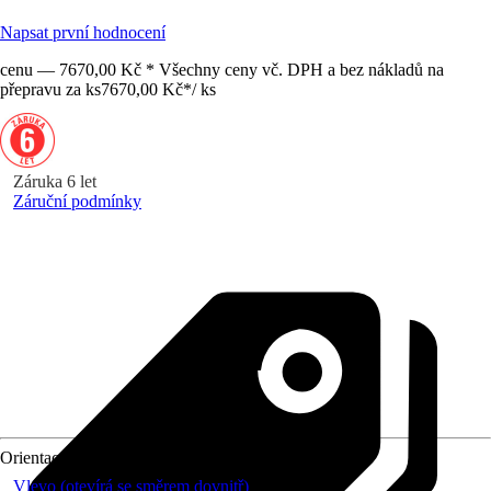
Napsat první hodnocení
cenu — 7670,00 Kč * Všechny ceny vč. DPH a bez nákladů na
přepravu za ks
7670,00 Kč
*
/
ks
Záruka 6 let
Záruční podmínky
Orientace
Vlevo (otevírá se směrem dovnitř)