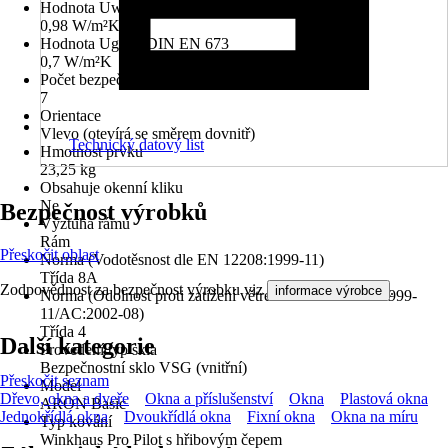
Hodnota Uw dle DIN EN 10077
0,98 W/m²K
Hodnota Ug dle DIN EN 673
0,7 W/m²K
Počet bezpečnostních kotevních plechů
7
Orientace
Vlevo (otevírá se směrem dovnitř)
Technický datový list
Hmotnost prvku
23,25 kg
Obsahuje okenní kliku
Ne
Bezpečnost výrobků
Výztuha rámu
Rám
Přeskočit oblast
Norma (Vodotěsnost dle EN 12208:1999-11)
Třída 8A
Zodpovědnost za bezpečnost výrobku viz
.
informace výrobce
Norma (Odolnost proti zatížení větrem dle EN 12210:1999-
11/AC:2002-08)
Třída 4
Další kategorie
Provedení typ skla
Bezpečnostní sklo VSG (vnitřní)
Přeskočit seznam
Model
Dřevo, okna a dveře
Okna a příslušenství
Okna
Plastová okna
ARON Basic
Jednokřídlá okna
Dvoukřídlá okna
Fixní okna
Okna na míru
Typ kování
Winkhaus Pro Pilot s hřibovým čepem