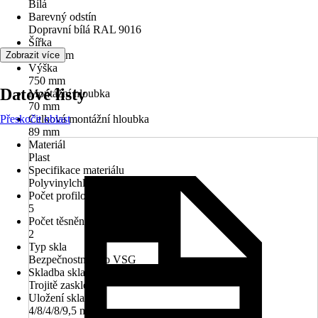
Bílá
Barevný odstín
Dopravní bílá RAL 9016
Šířka
1 000 mm
Zobrazit více
Výška
750 mm
Datové listy
Montážní hloubka
70 mm
Přeskočit oblast
Celková montážní hloubka
89 mm
Materiál
Plast
Specifikace materiálu
Polyvinylchlorid (PVC)
Počet profilových komor
5
Počet těsnění
2
Typ skla
Bezpečnostní sklo VSG
Skladba skla
Trojitě zasklené
Uložení skla
4/8/4/8/9,5 mm