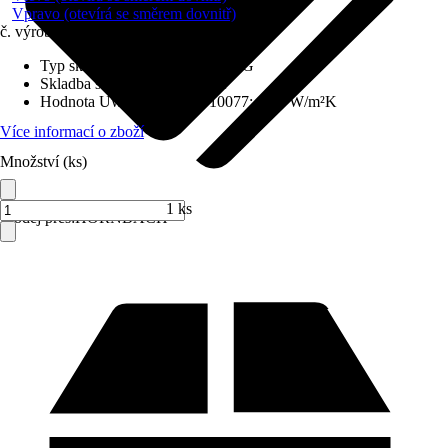
Vpravo (otevírá se směrem dovnitř)
č. výrobku
6714270
Typ skla
:
Bezpečnostní sklo VSG
Skladba skla
:
Trojitě zasklené
Hodnota Uw dle DIN EN 10077
:
0,98 W/m²K
Více informací o zboží
Množství (ks)
1 ks
Prodej přes:
HORNBACH