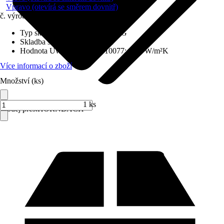
Vpravo (otevírá se směrem dovnitř)
č. výrobku
6714513
Typ skla
:
Bezpečnostní sklo VSG
Skladba skla
:
Trojitě zasklené
Hodnota Uw dle DIN EN 10077
:
0,98 W/m²K
Více informací o zboží
Množství (ks)
1 ks
Prodej přes:
HORNBACH