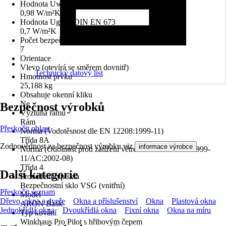
Hodnota Uw dle DIN EN 10077
0,98 W/m²K
Hodnota Ug dle DIN EN 673
0,7 W/m²K
Počet bezpečnostních kotevních plechů
7
Orientace
Vlevo (otevírá se směrem dovnitř)
Technický datový list
Hmotnost prvku
25,188 kg
Obsahuje okenní kliku
Ne
Bezpečnost výrobků
Výztuha rámu
Rám
Přeskočit oblast
Norma (Vodotěsnost dle EN 12208:1999-11)
Třída 8A
Zodpovědnost za bezpečnost výrobku viz
.
informace výrobce
Norma (Odolnost proti zatížení větrem dle EN 12210:1999-
11/AC:2002-08)
Třída 4
Další kategorie
Provedení typ skla
Bezpečnostní sklo VSG (vnitřní)
Přeskočit seznam
Model
Dřevo, okna a dveře
Okna a příslušenství
Okna
Plastová okna
ARON Basic
Jednokřídlá okna
Dvoukřídlá okna
Fixní okna
Okna na míru
Typ kování
Winkhaus Pro Pilot s hřibovým čepem