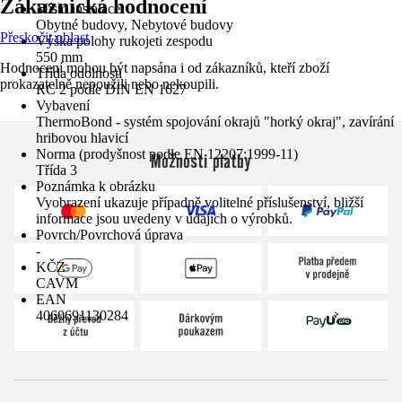
Zákaznická hodnocení
Místo instalace
Obytné budovy, Nebytové budovy
Přeskočit oblast
Výška polohy rukojeti zespodu
550 mm
Hodnocení mohou být napsána i od zákazníků, kteří zboží
Třída odolnosti
prokazatelně nepoužili nebo nekoupili.
RC 2 podle DIN EN 1627
Vybavení
ThermoBond - systém spojování okrajů "horký okraj", zavírání
hribovou hlavicí
Norma (prodyšnost podle EN 12207:1999-11)
Možnosti platby
Třída 3
Poznámka k obrázku
Vyobrazení ukazuje případně volitelné příslušenství, bližší
informace jsou uvedeny v údajích o výrobků.
Povrch/Povrchová úprava
-
KČZ
CAVM
EAN
4060691130284