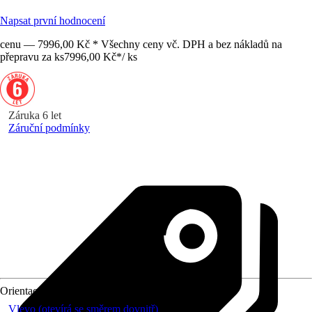
Napsat první hodnocení
cenu — 7996,00 Kč * Všechny ceny vč. DPH a bez nákladů na
přepravu za ks
7996,00 Kč
*
/
ks
Záruka 6 let
Záruční podmínky
Orientace
Vlevo (otevírá se směrem dovnitř)