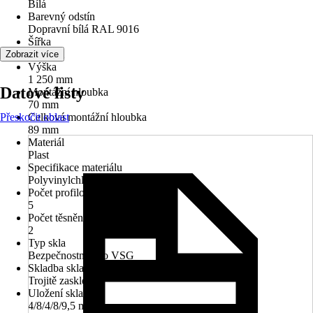
Bílá
Barevný odstín
Dopravní bílá RAL 9016
Šířka
650 mm
Zobrazit více
Výška
1 250 mm
Datové listy
Montážní hloubka
70 mm
Přeskočit oblast
Celková montážní hloubka
89 mm
Materiál
Plast
Specifikace materiálu
Polyvinylchlorid (PVC)
Počet profilových komor
5
Počet těsnění
2
Typ skla
Bezpečnostní sklo VSG
Skladba skla
Trojitě zasklené
Uložení skla
4/8/4/8/9,5 mm