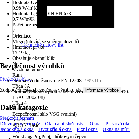
Hodnota Uw dle DIN EN 10077
0,98 W/m²K
Hodnota Ug dle DIN EN 673
0,7 W/m²K
Počet bezpečnostních kotevních plechů
7
Orientace
Vlevo (otevírá se směrem dovnitř)
Technický datový list
Hmotnost prvku
15,19 kg
Obsahuje okenní kliku
Ne
Bezpečnost výrobků
Výztuha rámu
Rám
Přeskočit oblast
Norma (Vodotěsnost dle EN 12208:1999-11)
Třída 8A
Zodpovědnost za bezpečnost výrobku viz
.
informace výrobce
Norma (Odolnost proti zatížení větrem dle EN 12210:1999-
11/AC:2002-08)
Třída 4
Další kategorie
Provedení typ skla
Bezpečnostní sklo VSG (vnitřní)
Přeskočit seznam
Model
Dřevo, okna a dveře
Okna a příslušenství
Okna
Plastová okna
ARON Basic
Jednokřídlá okna
Dvoukřídlá okna
Fixní okna
Okna na míru
Typ kování
Winkhaus Pro Pilot s hřibovým čepem