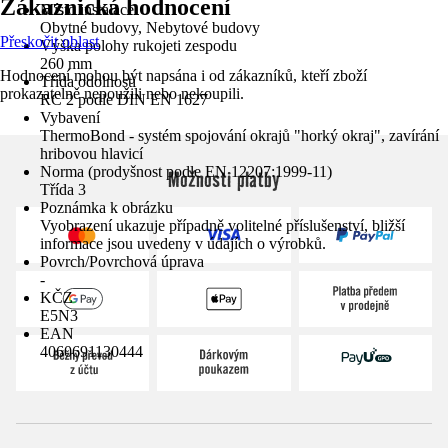
Zákaznická hodnocení
Místo instalace
Obytné budovy, Nebytové budovy
Přeskočit oblast
Výška polohy rukojeti zespodu
260 mm
Hodnocení mohou být napsána i od zákazníků, kteří zboží
Třída odolnosti
prokazatelně nepoužili nebo nekoupili.
RC 2 podle DIN EN 1627
Vybavení
ThermoBond - systém spojování okrajů "horký okraj", zavírání
hribovou hlavicí
Norma (prodyšnost podle EN 12207:1999-11)
Možnosti platby
Třída 3
Poznámka k obrázku
Vyobrazení ukazuje případně volitelné příslušenství, bližší
informace jsou uvedeny v údajích o výrobků.
Povrch/Povrchová úprava
-
KČZ
E5N3
EAN
4060691130444