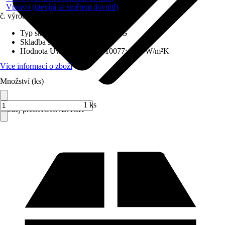
Vpravo (otevírá se směrem dovnitř)
č. výrobku
6714091
Typ skla
:
Bezpečnostní sklo VSG
Skladba skla
:
Trojitě zasklené
Hodnota Uw dle DIN EN 10077
:
0,98 W/m²K
Více informací o zboží
Množství (ks)
1 ks
Prodej přes:
HORNBACH