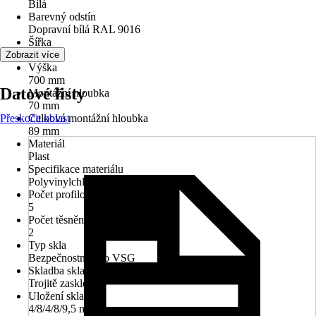
Bílá
Barevný odstín
Dopravní bílá RAL 9016
Šířka
700 mm
Zobrazit více
Výška
700 mm
Datové listy
Montážní hloubka
70 mm
Přeskočit oblast
Celková montážní hloubka
89 mm
Materiál
Plast
Specifikace materiálu
Polyvinylchlorid (PVC)
Počet profilových komor
5
Počet těsnění
2
Typ skla
Bezpečnostní sklo VSG
Skladba skla
Trojitě zasklené
Uložení skla
4/8/4/8/9,5 mm