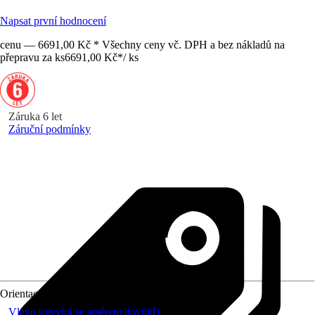
Napsat první hodnocení
cenu — 6691,00 Kč * Všechny ceny vč. DPH a bez nákladů na
přepravu za ks
6691,00 Kč
*
/
ks
Záruka 6 let
Záruční podmínky
Orientace
Vlevo (otevírá se směrem dovnitř)