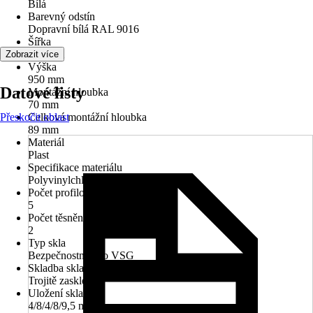
Bílá
Barevný odstín
Dopravní bílá RAL 9016
Šířka
800 mm
Zobrazit více
Výška
950 mm
Datové listy
Montážní hloubka
70 mm
Přeskočit oblast
Celková montážní hloubka
89 mm
Materiál
Plast
Specifikace materiálu
Polyvinylchlorid (PVC)
Počet profilových komor
5
Počet těsnění
2
Typ skla
Bezpečnostní sklo VSG
Skladba skla
Trojitě zasklené
Uložení skla
4/8/4/8/9,5 mm