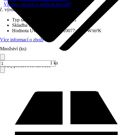
Vpravo (otevírá se směrem dovnitř)
č. výrobku
6714484
Typ skla
:
Bezpečnostní sklo VSG
Skladba skla
:
Trojitě zasklené
Hodnota Uw dle DIN EN 10077
:
0,98 W/m²K
Více informací o zboží
Množství (ks)
1 ks
Prodej přes:
HORNBACH