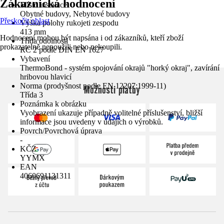
Zákaznická hodnocení
Místo instalace
Obytné budovy, Nebytové budovy
Přeskočit oblast
Výška polohy rukojeti zespodu
413 mm
Hodnocení mohou být napsána i od zákazníků, kteří zboží
Třída odolnosti
prokazatelně nepoužili nebo nekoupili.
RC 2 podle DIN EN 1627
Vybavení
ThermoBond - systém spojování okrajů "horký okraj", zavírání
hribovou hlavicí
Norma (prodyšnost podle EN 12207:1999-11)
Možnosti platby
Třída 3
Poznámka k obrázku
Vyobrazení ukazuje případně volitelné příslušenství, bližší
informace jsou uvedeny v údajích o výrobků.
Povrch/Povrchová úprava
-
KČZ
YYMX
EAN
4060691131311