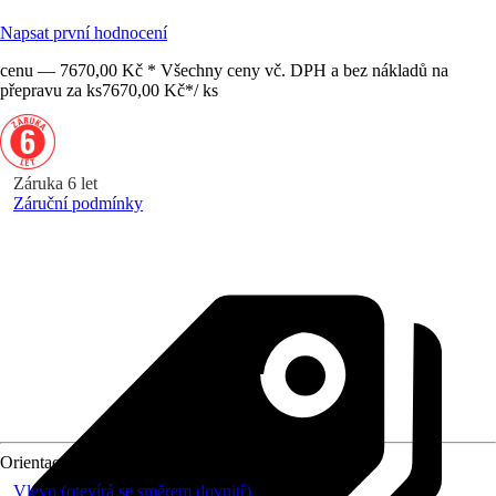
Napsat první hodnocení
cenu — 7670,00 Kč * Všechny ceny vč. DPH a bez nákladů na
přepravu za ks
7670,00 Kč
*
/
ks
Záruka 6 let
Záruční podmínky
Orientace
Vlevo (otevírá se směrem dovnitř)