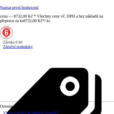
Napsat první hodnocení
cenu — 8732,00 Kč * Všechny ceny vč. DPH a bez nákladů na
přepravu za ks
8732,00 Kč
*
/
ks
Záruka 6 let
Záruční podmínky
Orientace
Vlevo (otevírá se směrem dovnitř)