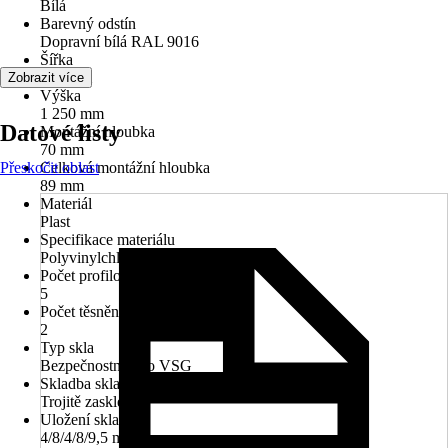
Bílá
Barevný odstín
Dopravní bílá RAL 9016
Šířka
900 mm
Zobrazit více
Výška
1 250 mm
Datové listy
Montážní hloubka
70 mm
Přeskočit oblast
Celková montážní hloubka
89 mm
Materiál
Plast
Specifikace materiálu
Polyvinylchlorid (PVC)
Počet profilových komor
5
Počet těsnění
2
Typ skla
Bezpečnostní sklo VSG
Skladba skla
Trojitě zasklené
Uložení skla
4/8/4/8/9,5 mm