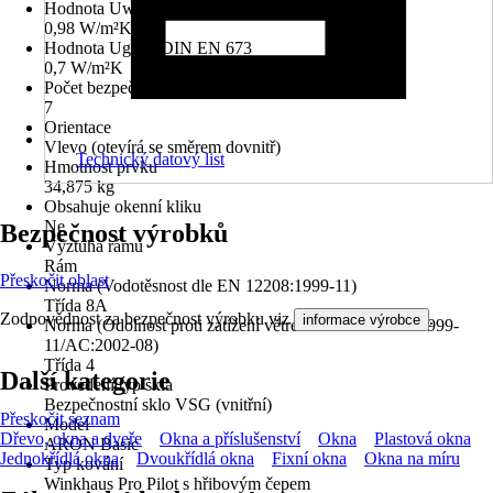
Hodnota Uw dle DIN EN 10077
0,98 W/m²K
Hodnota Ug dle DIN EN 673
0,7 W/m²K
Počet bezpečnostních kotevních plechů
7
Orientace
Vlevo (otevírá se směrem dovnitř)
Technický datový list
Hmotnost prvku
34,875 kg
Obsahuje okenní kliku
Ne
Bezpečnost výrobků
Výztuha rámu
Rám
Přeskočit oblast
Norma (Vodotěsnost dle EN 12208:1999-11)
Třída 8A
Zodpovědnost za bezpečnost výrobku viz
.
informace výrobce
Norma (Odolnost proti zatížení větrem dle EN 12210:1999-
11/AC:2002-08)
Třída 4
Další kategorie
Provedení typ skla
Bezpečnostní sklo VSG (vnitřní)
Přeskočit seznam
Model
Dřevo, okna a dveře
Okna a příslušenství
Okna
Plastová okna
ARON Basic
Jednokřídlá okna
Dvoukřídlá okna
Fixní okna
Okna na míru
Typ kování
Winkhaus Pro Pilot s hřibovým čepem