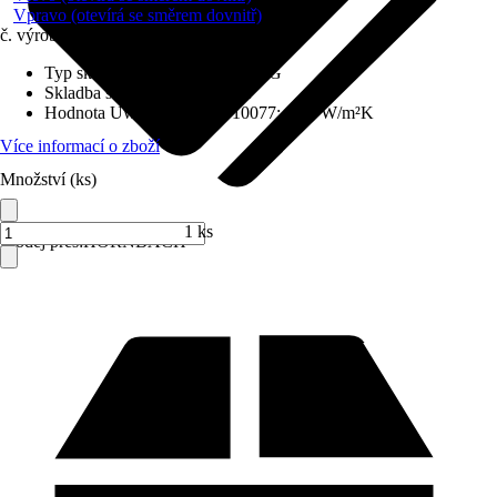
Vpravo (otevírá se směrem dovnitř)
č. výrobku
6714002
Typ skla
:
Bezpečnostní sklo VSG
Skladba skla
:
Trojitě zasklené
Hodnota Uw dle DIN EN 10077
:
0,98 W/m²K
Více informací o zboží
Množství (ks)
1 ks
Prodej přes:
HORNBACH