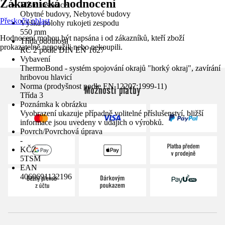
Zákaznická hodnocení
Místo instalace
Obytné budovy, Nebytové budovy
Přeskočit oblast
Výška polohy rukojeti zespodu
550 mm
Hodnocení mohou být napsána i od zákazníků, kteří zboží
Třída odolnosti
prokazatelně nepoužili nebo nekoupili.
RC 2 podle DIN EN 1627
Vybavení
ThermoBond - systém spojování okrajů "horký okraj", zavírání
hribovou hlavicí
Norma (prodyšnost podle EN 12207:1999-11)
Možnosti platby
Třída 3
Poznámka k obrázku
Vyobrazení ukazuje případně volitelné příslušenství, bližší
informace jsou uvedeny v údajích o výrobků.
Povrch/Povrchová úprava
-
KČZ
5TSM
EAN
4060691132196