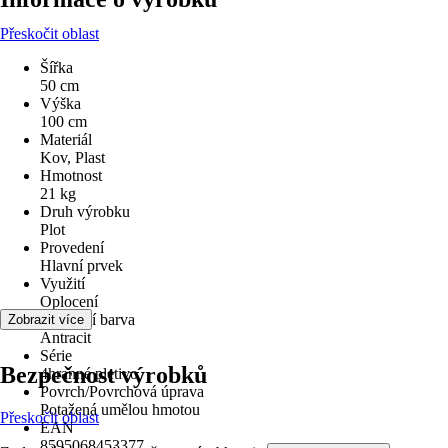
Přeskočit oblast
Šířka
50 cm
Výška
100 cm
Materiál
Kov, Plast
Hmotnost
21 kg
Druh výrobku
Plot
Provedení
Hlavní prvek
Využití
Oplocení
Základní barva
Zobrazit více
Antracit
Série
Bezpečnost výrobků
4hranné pletivo
Povrch/Povrchová úprava
Potažená umělou hmotou
Přeskočit oblast
EAN
8595068453377