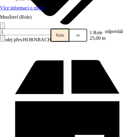
Více informací o zboží
Množství (Role)
odpovídá
1 Role
Role
m
25,00 m
Prodej přes:
HORNBACH