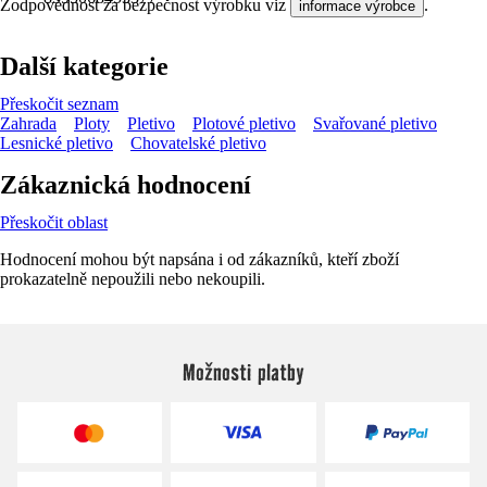
Zodpovědnost za bezpečnost výrobku viz
.
informace výrobce
Další kategorie
Přeskočit seznam
Zahrada
Ploty
Pletivo
Plotové pletivo
Svařované pletivo
Lesnické pletivo
Chovatelské pletivo
Zákaznická hodnocení
Přeskočit oblast
Hodnocení mohou být napsána i od zákazníků, kteří zboží
prokazatelně nepoužili nebo nekoupili.
Možnosti platby