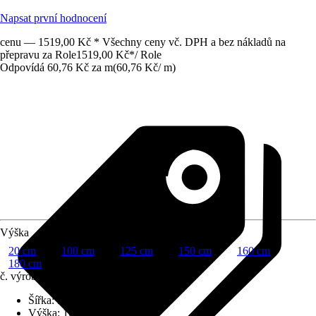
Napsat první hodnocení
cenu — 1519,00 Kč * Všechny ceny vč. DPH a bez nákladů na
přepravu za Role
1519,00 Kč
*
/
Role
Odpovídá 60,76 Kč za m
(
60,76 Kč
/
m
)
Výška
20 cm
100 cm
125 cm
150 cm
160 cm
180 cm
č. výrobku
12385454
Šířka
:
50 cm
Výška
:
100 cm