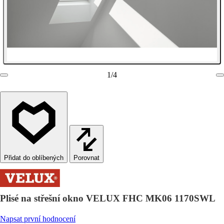
1
/
4
Porovnat
Plisé na střešní okno VELUX FHC MK06 1170SWL
Napsat první hodnocení