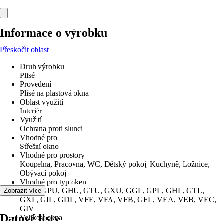
Informace o výrobku
Přeskočit oblast
Druh výrobku
Plisé
Provedení
Plisé na plastová okna
Oblast využití
Interiér
Využití
Ochrana proti slunci
Vhodné pro
Střešní okno
Vhodné pro prostory
Koupelna, Pracovna, WC, Dětský pokoj, Kuchyně, Ložnice,
Obývací pokoj
Vhodné pro typ oken
GGU, GPU, GHU, GTU, GXU, GGL, GPL, GHL, GTL,
Zobrazit více
GXL, GIL, GDL, VFE, VFA, VFB, GEL, VEA, VEB, VEC,
GIV
Datové listy
Velikost okna