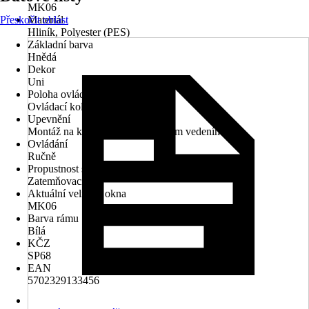
MK06
Přeskočit oblast
Materiál
Hliník, Polyester (PES)
Základní barva
Hnědá
Dekor
Uni
Poloha ovládacího mechanismu
Ovládací kolejnice
Upevnění
Montáž na křídlo, Montáž s bočním vedením
Ovládání
Ručně
Propustnost světla
Zatemňovací
Aktuální velikost okna
MK06
Barva rámu
Bílá
KČZ
SP68
EAN
5702329133456