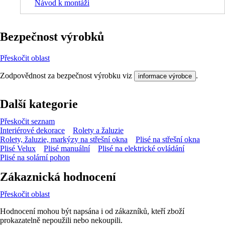
Návod k montáži
Bezpečnost výrobků
Přeskočit oblast
Zodpovědnost za bezpečnost výrobku viz
.
informace výrobce
Další kategorie
Přeskočit seznam
Interiérové dekorace
Rolety a žaluzie
Rolety, žaluzie, markýzy na střešní okna
Plisé na střešní okna
Plisé Velux
Plisé manuální
Plisé na elektrické ovládání
Plisé na solární pohon
Zákaznická hodnocení
Přeskočit oblast
Hodnocení mohou být napsána i od zákazníků, kteří zboží
prokazatelně nepoužili nebo nekoupili.