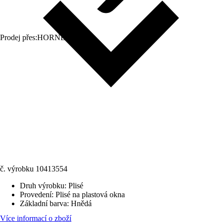
Prodej přes:
HORNBACH
č. výrobku
10413554
Druh výrobku
:
Plisé
Provedení
:
Plisé na plastová okna
Základní barva
:
Hnědá
Více informací o zboží