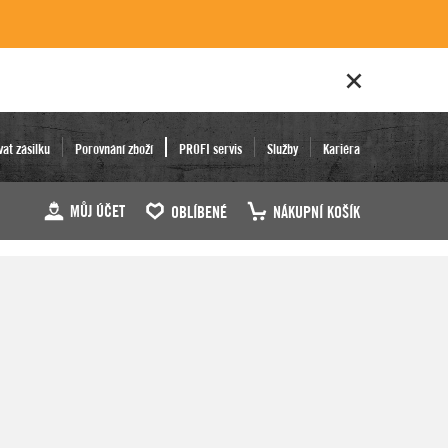
vat zásilku
Porovnání zboží
PROFI servis
Služby
Kariéra
MŮJ ÚČET
OBLÍBENÉ
NÁKUPNÍ KOŠÍK