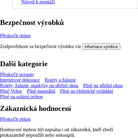
Návod k montáži
Bezpečnost výrobků
Přeskočit oblast
Zodpovědnost za bezpečnost výrobku viz
.
informace výrobce
Další kategorie
Přeskočit seznam
Interiérové dekorace
Rolety a žaluzie
Rolety, žaluzie, markýzy na střešní okna
Plisé na střešní okna
Plisé Velux
Plisé manuální
Plisé na elektrické ovládání
Plisé na solární pohon
Zákaznická hodnocení
Přeskočit oblast
Hodnocení mohou být napsána i od zákazníků, kteří zboží
prokazatelně nepoužili nebo nekoupili.