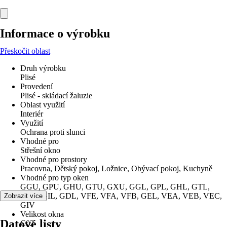
Informace o výrobku
Přeskočit oblast
Druh výrobku
Plisé
Provedení
Plisé - skládací žaluzie
Oblast využití
Interiér
Využití
Ochrana proti slunci
Vhodné pro
Střešní okno
Vhodné pro prostory
Pracovna, Dětský pokoj, Ložnice, Obývací pokoj, Kuchyně
Vhodné pro typ oken
GGU, GPU, GHU, GTU, GXU, GGL, GPL, GHL, GTL,
GXL, GIL, GDL, VFE, VFA, VFB, GEL, VEA, VEB, VEC,
Zobrazit více
GIV
Velikost okna
Datové listy
C02