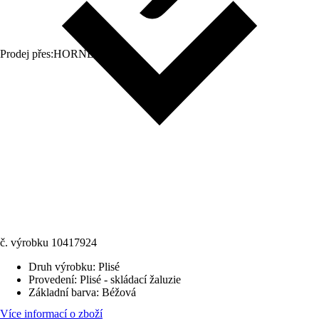
Prodej přes:
HORNBACH
č. výrobku
10417924
Druh výrobku
:
Plisé
Provedení
:
Plisé - skládací žaluzie
Základní barva
:
Béžová
Více informací o zboží