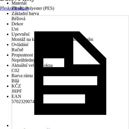
Materiál
Přeskočit oblast
Hliník, Polyester (PES)
Základní barva
Béžová
Dekor
Uni
Upevnění
Montáž na křídlo, Montáž s bočním vedením
Ovládání
Ručně
Propustnost světla
Neprůhledný
Aktuální velikost okna
C02
Barva rámu
Bílá
KČZ
JHPF
EAN
5702329074414