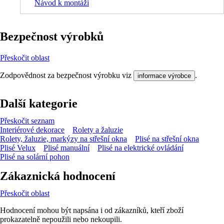
Návod k montáži
Bezpečnost výrobků
Přeskočit oblast
Zodpovědnost za bezpečnost výrobku viz
.
informace výrobce
Další kategorie
Přeskočit seznam
Interiérové dekorace
Rolety a žaluzie
Rolety, žaluzie, markýzy na střešní okna
Plisé na střešní okna
Plisé Velux
Plisé manuální
Plisé na elektrické ovládání
Plisé na solární pohon
Zákaznická hodnocení
Přeskočit oblast
Hodnocení mohou být napsána i od zákazníků, kteří zboží
prokazatelně nepoužili nebo nekoupili.