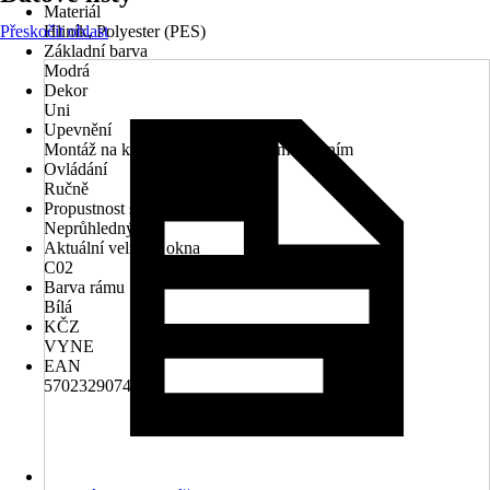
Materiál
Přeskočit oblast
Hliník, Polyester (PES)
Základní barva
Modrá
Dekor
Uni
Upevnění
Montáž na křídlo, Montáž s bočním vedením
Ovládání
Ručně
Propustnost světla
Neprůhledný
Aktuální velikost okna
C02
Barva rámu
Bílá
KČZ
VYNE
EAN
5702329074490