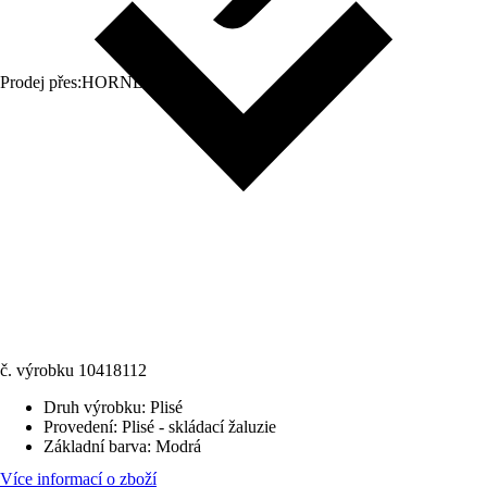
Prodej přes:
HORNBACH
č. výrobku
10418112
Druh výrobku
:
Plisé
Provedení
:
Plisé - skládací žaluzie
Základní barva
:
Modrá
Více informací o zboží