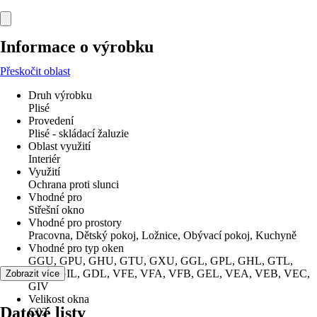
Informace o výrobku
Přeskočit oblast
Druh výrobku
Plisé
Provedení
Plisé - skládací žaluzie
Oblast využití
Interiér
Využití
Ochrana proti slunci
Vhodné pro
Střešní okno
Vhodné pro prostory
Pracovna, Dětský pokoj, Ložnice, Obývací pokoj, Kuchyně
Vhodné pro typ oken
GGU, GPU, GHU, GTU, GXU, GGL, GPL, GHL, GTL,
GXL, GIL, GDL, VFE, VFA, VFB, GEL, VEA, VEB, VEC,
Zobrazit více
GIV
Velikost okna
Datové listy
C02