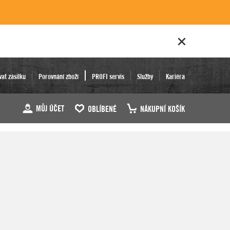
vat zásilku
Porovnání zboží
PROFI servis
Služby
Kariéra
MŮJ ÚČET
OBLÍBENÉ
NÁKUPNÍ KOŠÍK