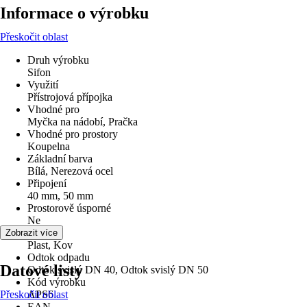
Informace o výrobku
Přeskočit oblast
Druh výrobku
Sifon
Využití
Přístrojová přípojka
Vhodné pro
Myčka na nádobí, Pračka
Vhodné pro prostory
Koupelna
Základní barva
Bílá, Nerezová ocel
Připojení
40 mm, 50 mm
Prostorově úsporné
Ne
Materiál
Zobrazit více
Plast, Kov
Odtok odpadu
Datové listy
Odtok svislý DN 40, Odtok svislý DN 50
Kód výrobku
Přeskočit oblast
APS6
EAN