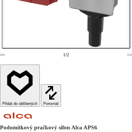
1
/
2
Porovnat
Podomítkový pračkový sifon Alca APS6