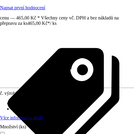
Napsat první hodnocení
cenu — 465,00 Kč * Všechny ceny vč. DPH a bez nákladů na
přepravu za ks
465,00 Kč
*
/
ks
č. výrobku
10595687
Vhodné pro
:
Myčka na nádobí, Pračka
Připojení
:
40 mm, 50 mm
Více informací o zboží
Množství (ks)