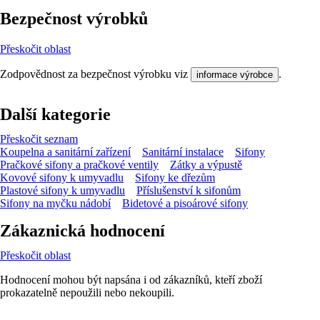
Bezpečnost výrobků
Přeskočit oblast
Zodpovědnost za bezpečnost výrobku viz
.
informace výrobce
Další kategorie
Přeskočit seznam
Koupelna a sanitární zařízení
Sanitární instalace
Sifony
Pračkové sifony a pračkové ventily
Zátky a výpustě
Kovové sifony k umyvadlu
Sifony ke dřezům
Plastové sifony k umyvadlu
Příslušenství k sifonům
Sifony na myčku nádobí
Bidetové a pisoárové sifony
Zákaznická hodnocení
Přeskočit oblast
Hodnocení mohou být napsána i od zákazníků, kteří zboží
prokazatelně nepoužili nebo nekoupili.