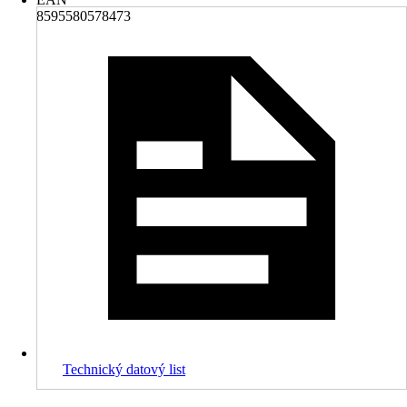
8595580578473
Technický datový list