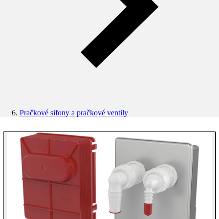
Pračkové sifony a pračkové ventily