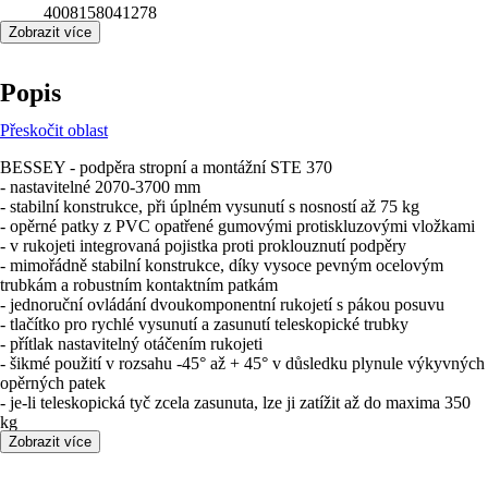
4008158041278
Zobrazit více
Popis
Přeskočit oblast
BESSEY - podpěra stropní a montážní STE 370
- nastavitelné 2070-3700 mm
- stabilní konstrukce, při úplném vysunutí s nosností až 75 kg
- opěrné patky z PVC opatřené gumovými protiskluzovými vložkami
- v rukojeti integrovaná pojistka proti proklouznutí podpěry
- mimořádně stabilní konstrukce, díky vysoce pevným ocelovým
trubkám a robustním kontaktním patkám
- jednoruční ovládání dvoukomponentní rukojetí s pákou posuvu
- tlačítko pro rychlé vysunutí a zasunutí teleskopické trubky
- přítlak nastavitelný otáčením rukojeti
- šikmé použití v rozsahu -45° až + 45° v důsledku plynule výkyvných
opěrných patek
- je-li teleskopická tyč zcela zasunuta, lze ji zatížit až do maxima 350
kg
Zobrazit více