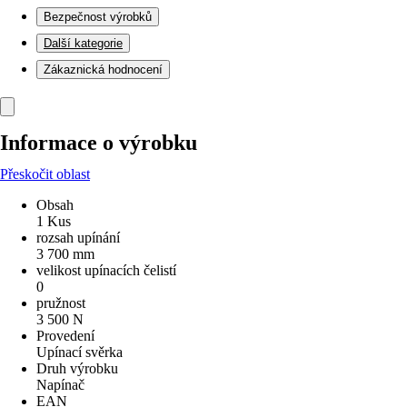
Bezpečnost výrobků
Další kategorie
Zákaznická hodnocení
Informace o výrobku
Přeskočit oblast
Obsah
1 Kus
rozsah upínání
3 700 mm
velikost upínacích čelistí
0
pružnost
3 500 N
Provedení
Upínací svěrka
Druh výrobku
Napínač
EAN