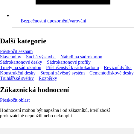
Bezpečnostní upozornění/varování
Další kategorie
Přeskočit seznam
Stavebniny
Suchá výstavba
Nářadí na sádrokarton
Sádrokartonové desky
Sádrokartonové profily
Tmely na sádrokarton
Příslušenství k sádrokartonu
Revizní dvířka
Konstrukční desky
Stropní závěsný systém
Cementotřískové desky
Truhlářské svěrky
Rozpěrky
Zákaznická hodnocení
Přeskočit oblast
Hodnocení mohou být napsána i od zákazníků, kteří zboží
prokazatelně nepoužili nebo nekoupili.