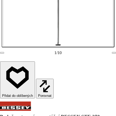
1
/
10
Porovnat