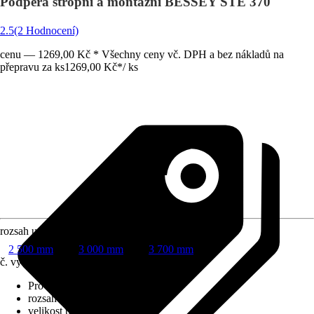
Podpěra stropní a montážní BESSEY STE 370
2.5
(2 Hodnocení)
cenu — 1269,00 Kč * Všechny ceny vč. DPH a bez nákladů na
přepravu za ks
1269,00 Kč
*
/
ks
rozsah upínání
2 500 mm
3 000 mm
3 700 mm
č. výrobku
10367662
Provedení
:
Upínací svěrka
rozsah upínání
:
3 700 mm
velikost upínacích čelistí
:
0