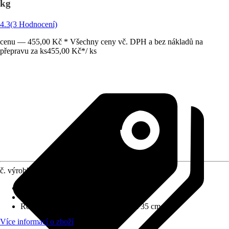
kg
4.3
(3 Hodnocení)
cenu — 455,00 Kč * Všechny ceny vč. DPH a bez nákladů na
přepravu za ks
455,00 Kč
*
/
ks
č. výrobku
5120825
Materiál
:
Kov
Barevný odstín
:
Küpper šedá
Rozměry (ŠxVxH)
:
120 cm x N/A x 35 cm
Více informací o zboží