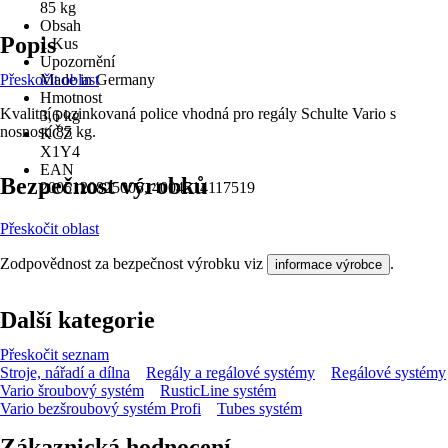
85 kg
Obsah
Popis
1 Kus
Upozornění
Přeskočit oblast
Made in Germany
Hmotnost
Kvalitní pozinkovaná police vhodná pro regály Schulte Vario s
3,6 kg
nosností 85 kg.
KČZ
X1Y4
EAN
Bezpečnost výrobků
2005120825005, 4004514117519
Přeskočit oblast
Zodpovědnost za bezpečnost výrobku viz
.
informace výrobce
Další kategorie
Přeskočit seznam
Stroje, nářadí a dílna
Regály a regálové systémy
Regálové systémy
Vario šroubový systém
RusticLine systém
Vario bezšroubový systém Profi
Tubes systém
Zákaznická hodnocení