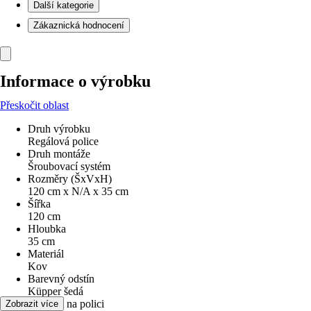
Další kategorie
Zákaznická hodnocení
Informace o výrobku
Přeskočit oblast
Druh výrobku
Regálová police
Druh montáže
Šroubovací systém
Rozměry (ŠxVxH)
120 cm x N/A x 35 cm
Šířka
120 cm
Hloubka
35 cm
Materiál
Kov
Barevný odstín
Küpper šedá
Nosnost na polici
Zobrazit více