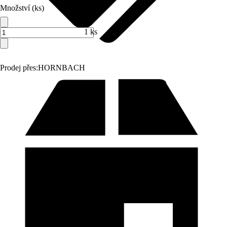
Množství (ks)
1 ks
Prodej přes:
HORNBACH