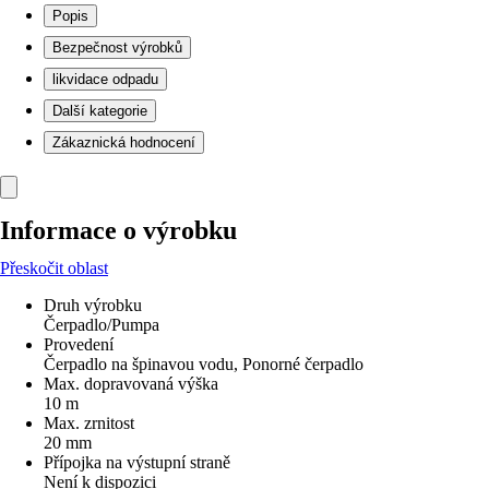
Popis
Bezpečnost výrobků
likvidace odpadu
Další kategorie
Zákaznická hodnocení
Informace o výrobku
Přeskočit oblast
Druh výrobku
Čerpadlo/Pumpa
Provedení
Čerpadlo na špinavou vodu, Ponorné čerpadlo
Max. dopravovaná výška
10 m
Max. zrnitost
20 mm
Přípojka na výstupní straně
Není k dispozici