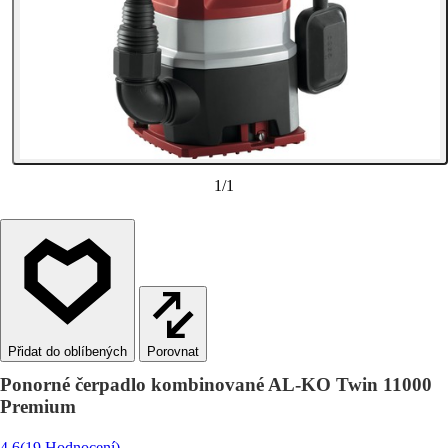
1
/
1
Porovnat
Ponorné čerpadlo kombinované AL-KO Twin 11000
Premium
4.6
(19 Hodnocení)