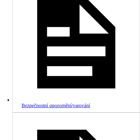
Bezpečnostní upozornění/varování