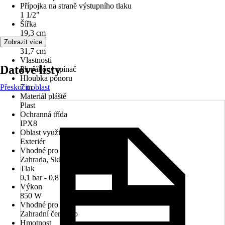
Přípojka na straně výstupního tlaku
1 1/2"
Šířka
19,3 cm
Výška
Zobrazit více
31,7 cm
Vlastnosti
Datové listy
Plovákový spínač
Hloubka ponoru
Přeskočit oblast
7 m
Materiál pláště
Plast
Ochranná třída
IPX8
Oblast využití
Exteriér
Vhodné pro prostory
Zahrada, Sklep
Tlak
0,1 bar - 0,8 bar
Výkon
850 W
Vhodné pro
Zahradní čerpadlo
Hmotnost