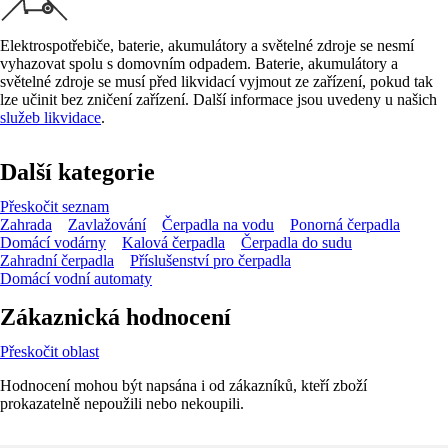
Elektrospotřebiče, baterie, akumulátory a světelné zdroje se nesmí
vyhazovat spolu s domovním odpadem. Baterie, akumulátory a
světelné zdroje se musí před likvidací vyjmout ze zařízení, pokud tak
lze učinit bez zničení zařízení. Další informace jsou uvedeny u našich
služeb likvidace
.
Další kategorie
Přeskočit seznam
Zahrada
Zavlažování
Čerpadla na vodu
Ponorná čerpadla
Domácí vodárny
Kalová čerpadla
Čerpadla do sudu
Zahradní čerpadla
Příslušenství pro čerpadla
Domácí vodní automaty
Zákaznická hodnocení
Přeskočit oblast
Hodnocení mohou být napsána i od zákazníků, kteří zboží
prokazatelně nepoužili nebo nekoupili.