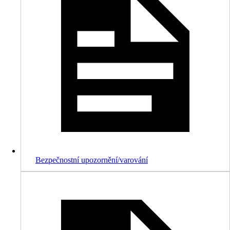
Bezpečnostní upozornění/varování