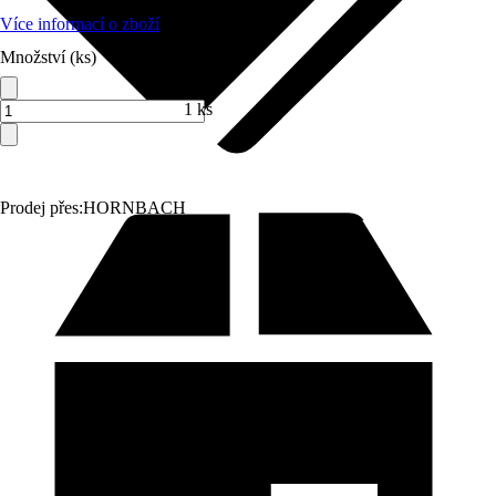
Více informací o zboží
Množství (ks)
1 ks
Prodej přes:
HORNBACH