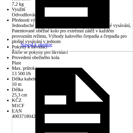
7,2 kg
Využití
Odvodňování
Přednosti výrobku
Jednoduché přestavení čerpadla z kalového na plošné vysávání,
Patentované oběžné kolo pro extrémní zátěž v každém
provozním režimu, Výhody kalového čerpadla a čerpadla pro
plošné vysávání v jednom
Návod k obsluze
Pokyny k likvidaci
Řiďte se pokyny pro likvidaci
Provedení obežného kola
Plast
Max. průtok
13 500 l/h
Délka kabelu
10 m
Délka
25,3 cm
KČZ
M1CF
EAN
4003718042771