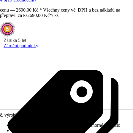
cenu — 2690,00 Kč * Všechny ceny vč. DPH a bez nákladů na
přepravu za ks
2690,00 Kč
*
/
ks
Záruka 5 let
Záruční podmínky
č. výrobku
8698718
Provedení
:
Čerpadlo na špinavou vodu, Ponorné čerpadlo
Max. dopravovaná výška
:
10 m