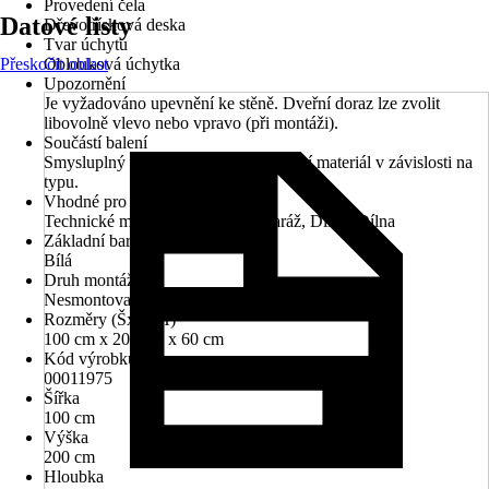
Provedení čela
Datové listy
Dřevotřísková deska
Tvar úchytu
Přeskočit oblast
Oblouková úchytka
Upozornění
Je vyžadováno upevnění ke stěně. Dveřní doraz lze zvolit
libovolně vlevo nebo vpravo (při montáži).
Součástí balení
Smysluplný montážní návod, montážní materiál v závislosti na
typu.
Vhodné pro prostory
Technické místnosti, Kancelář, Garáž, Dílna, Dílna
Základní barva
Bílá
Druh montáže
Nesmontované
Rozměry (ŠxVxH)
100 cm x 200 cm x 60 cm
Kód výrobku
00011975
Šířka
100 cm
Výška
200 cm
Hloubka