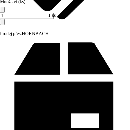
Množství (ks)
1 ks
Prodej přes:
HORNBACH