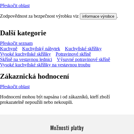
Přeskočit oblast
Zodpovědnost za bezpečnost výrobku viz
.
informace výrobce
Další kategorie
Přeskočit seznam
Kuchyně
Kuchyňský nábytek
Kuchyňské skříňky
Vysoké kuchyňské skříňky
Potravinové skříně
Skříně na vestavnou lednici
Výsuvné potravinové skříně
Vysoké kuchyňské skříňky na vestavnou troubu
Zákaznická hodnocení
Přeskočit oblast
Hodnocení mohou být napsána i od zákazníků, kteří zboží
prokazatelně nepoužili nebo nekoupili.
Možnosti platby