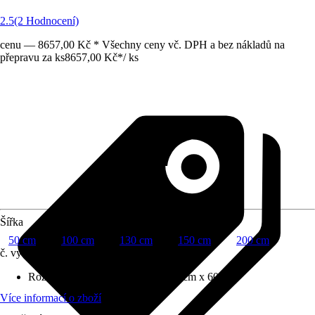
2.5
(2 Hodnocení)
cenu — 8657,00 Kč * Všechny ceny vč. DPH a bez nákladů na
přepravu za ks
8657,00 Kč
*
/
ks
Šířka
50 cm
100 cm
130 cm
150 cm
200 cm
č. výrobku
10314609
Rozměry (ŠxVxH)
:
100 cm x 200 cm x 60 cm
Více informací o zboží