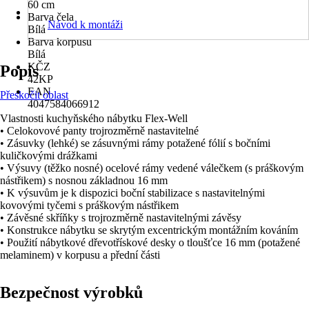
60 cm
Barva čela
Návod k montáži
Bílá
Barva korpusu
Bílá
KČZ
Popis
42KP
EAN
Přeskočit oblast
4047584066912
Vlastnosti kuchyňského nábytku Flex-Well
• Celokovové panty trojrozměrně nastavitelné
• Zásuvky (lehké) se zásuvnými rámy potažené fólií s bočními
kuličkovými drážkami
• Výsuvy (těžko nosné) ocelové rámy vedené válečkem (s práškovým
nástřikem) s nosnou základnou 16 mm
• K výsuvům je k dispozici boční stabilizace s nastavitelnými
kovovými tyčemi s práškovým nástřikem
• Závěsné skříňky s trojrozměrně nastavitelnými závěsy
• Konstrukce nábytku se skrytým excentrickým montážním kováním
• Použití nábytkové dřevotřískové desky o tloušťce 16 mm (potažené
melaminem) v korpusu a přední části
Bezpečnost výrobků