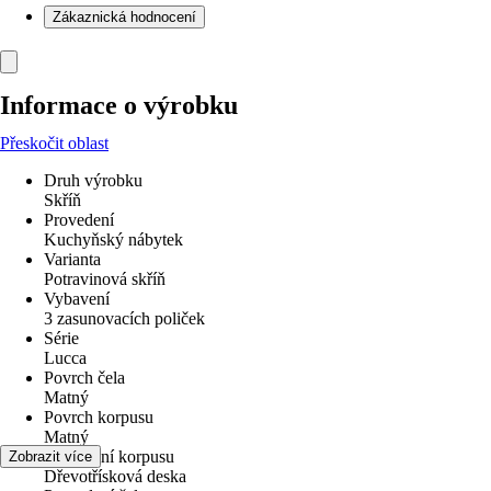
Zákaznická hodnocení
Informace o výrobku
Přeskočit oblast
Druh výrobku
Skříň
Provedení
Kuchyňský nábytek
Varianta
Potravinová skříň
Vybavení
3 zasunovacích poliček
Série
Lucca
Povrch čela
Matný
Povrch korpusu
Matný
Provedení korpusu
Zobrazit více
Dřevotřísková deska