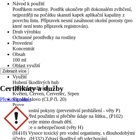
Návod k použití
Postřikem rostliny. Postřik ukončete při dokonalém zvlhčení,
nejpozději na počátku skanutí kapek aplikační kapaliny z
povrchu listu. Přípravek nesmí zasáhnout okolní porosty (pro
které není tento přípravek registrován).
Druh výrobku
Ochranné prostředky na rostliny
Provedení
Koncentrát
Obsah
100 ml
Oblast využití
Exteriér
Zobrazit více
Využití
Hubení škodlivých hub
Certifikáty a služby
Období používání
Květen, Červen, Červenec, Srpen
Přeskočit oblast
Signální slovo (CLP čl. 20)
Pozor
Bezpečnostní pokyny (preventivní prohlášení - věty P)
(P103) Před použitím si přečtěte údaje na štítku., (P102)
Uchovávejte mimo dosah dětí.
Informace o nebezpečnosti (věty H)
(H410) Vysoce toxický pro vodní organismy, s dlouhodobými
účinky., (H332) Zdraví škodlivý při vdechování.