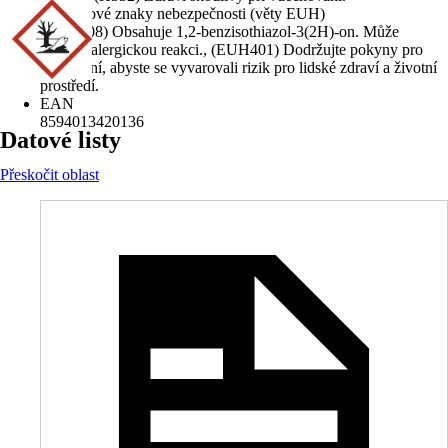
Doplňkové znaky nebezpečnosti (věty EUH)
(EUH208) Obsahuje 1,2-benzisothiazol-3(2H)-on. Může
vyvolat alergickou reakci., (EUH401) Dodržujte pokyny pro
používání, abyste se vyvarovali rizik pro lidské zdraví a životní
prostředí.
EAN
8594013420136
Datové listy
Přeskočit oblast