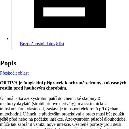
Bezpečnostní datový list
Popis
Přeskočit oblast
ORTIVA je fungicidní přípravek k ochraně zeleniny a okrasných
rostlin proti houbovým chorobám.
Účinná látka azoxystrobin patří do chemické skupiny ß -
methoxyakrylátů (strobilurinové deriváty), má systemické a
translaminární vlastnosti, zastavuje transport elektronů při dýchání
mitochodrií. Účinek je především protektivní a proto musí být použit
ještě před nebo na počátku infekce. Azoxystrobin působí dlouhodobě,
může tak zabránit vzniku nové infekce. Ošetřené porosty jsou delší