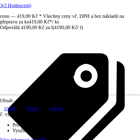
3
(2 Hodnocení)
cenu — 419,00 Kč * Všechny ceny vč. DPH a bez nákladů na
přepravu za ks
419,00 Kč
*
/
ks
Odpovídá 4190,00 Kč za l
(
4190,00 Kč
/
l
)
Obsah
10 ml
50 ml
100 ml
č. výrobku
10534885
Provedení
:
Koncentrát
Využití
:
Hubení škodlivých hub
Více informací o zboží