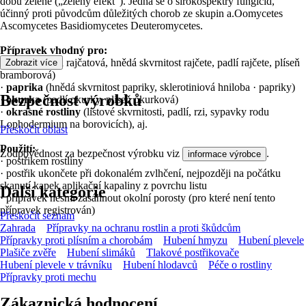
dobu zelené („zelený efekt“). Jedná se o širokospektrý fungicid,
účinný proti původcům důležitých chorob ze skupin a.Oomycetes
Ascomycetes Basidiomycetes Deuteromycetes.
Přípravek vhodný pro:
·
rajčata
(čerň rajčatová, hnědá skvrnitost rajčete, padlí rajčete, plíseň
Zobrazit více
bramborová)
·
paprika
(hnědá skvrnitost papriky, sklerotiniová hniloba · papriky)
Bezpečnost výrobků
·
okurka
(padlí okurky, plíseň okurková)
·
okrasné rostliny
(listové skvrnitosti, padlí, rzi, sypavky rodu
Lophodermium na borovicích), aj.
Přeskočit oblast
Použití:
Zodpovědnost za bezpečnost výrobku viz
.
informace výrobce
· postřikem rostliny
· postřik ukončete při dokonalém zvlhčení, nejpozději na počátku
skanutí kapek aplikační kapaliny z povrchu listu
Další kategorie
· přípravek nesmí zasáhnout okolní porosty (pro které není tento
přípravek registrován)
Přeskočit seznam
Zahrada
Přípravky na ochranu rostlin a proti škůdcům
Přípravky proti plísním a chorobám
Hubení hmyzu
Hubení plevele
Plašiče zvěře
Hubení slimáků
Tlakové postřikovače
Hubení plevele v trávníku
Hubení hlodavců
Péče o rostliny
Přípravky proti mechu
Zákaznická hodnocení