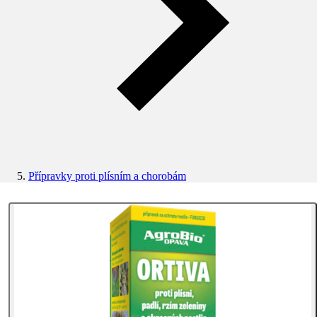
Přípravky proti plísním a chorobám