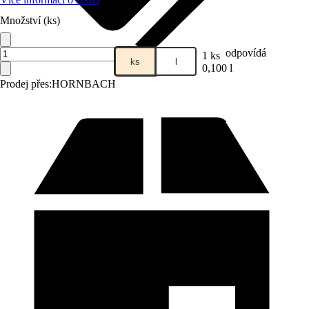
Množství (ks)
odpovídá
1 ks
ks
l
0,100 l
Prodej přes:
HORNBACH