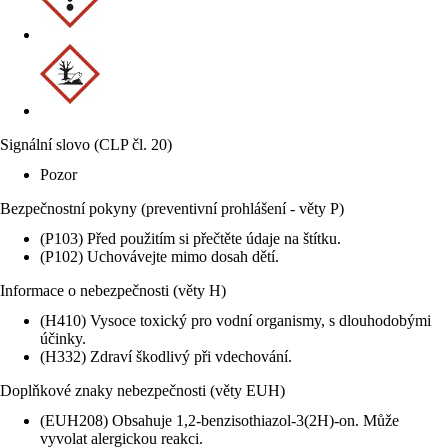
Signální slovo (CLP čl. 20)
Pozor
Bezpečnostní pokyny (preventivní prohlášení - věty P)
(P103) Před použitím si přečtěte údaje na štítku.
(P102) Uchovávejte mimo dosah dětí.
Informace o nebezpečnosti (věty H)
(H410) Vysoce toxický pro vodní organismy, s dlouhodobými
účinky.
(H332) Zdraví škodlivý při vdechování.
Doplňkové znaky nebezpečnosti (věty EUH)
(EUH208) Obsahuje 1,2-benzisothiazol-3(2H)-on. Může
vyvolat alergickou reakci.