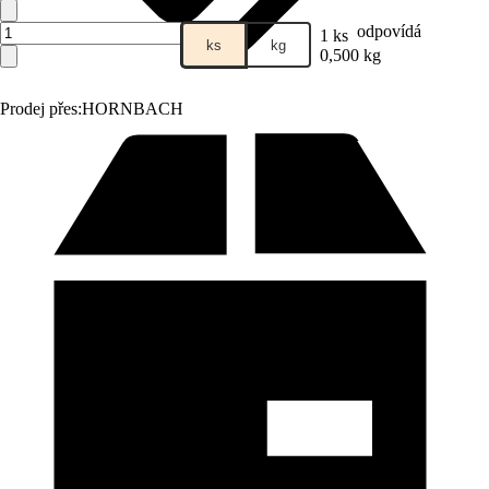
odpovídá
1 ks
ks
kg
0,500 kg
Prodej přes:
HORNBACH