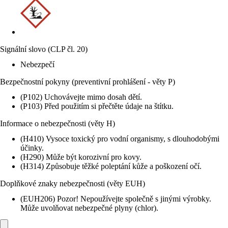
Signální slovo (CLP čl. 20)
Nebezpečí
Bezpečnostní pokyny (preventivní prohlášení - věty P)
(P102) Uchovávejte mimo dosah dětí.
(P103) Před použitím si přečtěte údaje na štítku.
Informace o nebezpečnosti (věty H)
(H410) Vysoce toxický pro vodní organismy, s dlouhodobými
účinky.
(H290) Může být korozivní pro kovy.
(H314) Způsobuje těžké poleptání kůže a poškození očí.
Doplňkové znaky nebezpečnosti (věty EUH)
(EUH206) Pozor! Nepoužívejte společně s jinými výrobky.
Může uvolňovat nebezpečné plyny (chlor).