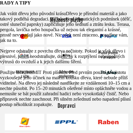
RADY A TIPY
Jak vrátit dřevu jeho původní krásuDřevo je přírodní materiál a jako
Možnosti platby
takový podléhá degradaci. Už působení klimatických podmínek (déšť,
ostré sluneční paprsky) zapříčiňuje jeho šednutí a ztrátu lesku. Terasa,
pergola, lavička nebo houpačka už nejsou tak elegantní a krásné,
prostě nevypadají jako nové. Nic však není ztraceno, poradíme vám,
jak na to.
Nejprve odstraňte z povrchu dřeva nečistoty. Pokud je však dřevo i
plesnivé, plíseň neodstraňujte, došlo by k rozptýlení nebezpečných
výtrusů do ovzduší a k jejich dalšímu šíření.
Použijte BOCHEMIT Proti plísním. Před prvním použití pro jistotu
vyzkoušejte jeho účinek na malém kousku dřeva, které nebude příliš
viditelné. Na dřevo jej následně nastříkejte ze vzdálenosti 10–15 cm a
nechte působit. Po 15–20 minutách ošetřené místo opláchněte vodou a
nemusíte se bát použít zahradní hadici nebo vysokotlaký čistič. Nebo
přípravek nechte zaschnout. Při silném zešednutí nebo napadení plísní
Dopravci
postup několikrát zopakujte.