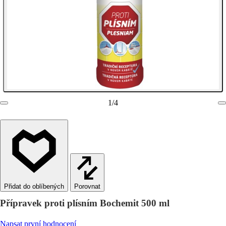
1
/
4
Porovnat
Přípravek proti plísním Bochemit 500 ml
Napsat první hodnocení