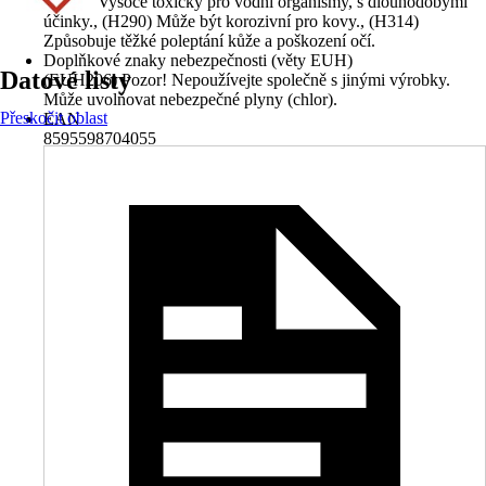
(H410) Vysoce toxický pro vodní organismy, s dlouhodobými
účinky., (H290) Může být korozivní pro kovy., (H314)
Způsobuje těžké poleptání kůže a poškození očí.
Doplňkové znaky nebezpečnosti (věty EUH)
Datové listy
(EUH206) Pozor! Nepoužívejte společně s jinými výrobky.
Může uvolňovat nebezpečné plyny (chlor).
Přeskočit oblast
EAN
8595598704055