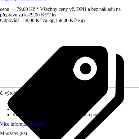
cenu — 79,00 Kč * Všechny ceny vč. DPH a bez nákladů na
přepravu za ks
79,00 Kč
*
/
ks
Odpovídá 158,00 Kč za kg
(
158,00 Kč
/
kg
)
č. výrobku
6134502
Obsah
:
0,5 l
Forma
:
Sprej, Tekuté
Koncentrace
:
Připraveno k okamžitému použití
Více informací o zboží
Množství (ks)