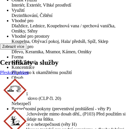
Interiér, Exteriér, Vlhké prostředí
Využití
Dezinfikování, Čištění
Vhodné pro
Dlaždice, Lednice, Koupelnová vana / sprchová vanička,
Omítky, Stěny
Vhodné pro prostory
Koupelna, Obývací pokoj, Hala/ předsíň, Spíž, Sklep
Vhodné pro
Zobrazit více
Dřevo, Keramika, Mramor, Kámen, Omítky
Forma
Certifikáty a služby
Sprej, Tekuté
Koncentrace
Přeskočit oblast
Připraveno k okamžitému použití
Obsah
0,5 l
Obsah
0,544 kg
Signální slovo (CLP čl. 20)
Nebezpečí
Bezpečnostní pokyny (preventivní prohlášení - věty P)
(P102) Uchovávejte mimo dosah dětí., (P103) Před použitím si
přečtěte údaje na štítku.
Informace o nebezpečnosti (věty H)