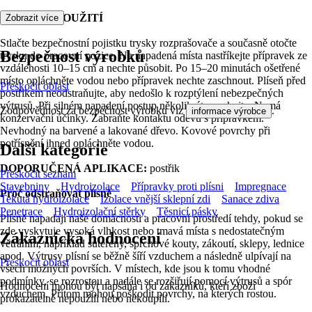
NÁVOD K POUŽITÍ
Zobrazit více
Stlačte bezpečnostní pojistku trysky rozprašovače a současně otočte
Bezpečnost výrobků
trysku do pracovní pozice. Na napadená místa nastříkejte přípravek ze
vzdálenosti 10–15 cm a nechte působit. Po 15–20 minutách ošetřené
místo opláchněte vodou nebo přípravek nechte zaschnout. Plíseň před
Přeskočit oblast
postřikem neodstraňujte, aby nedošlo k rozptýlení nebezpečných
výtrusů. Při silném napadení postup několikrát zopakujte. Nemá
Zodpovědnost za bezpečnost výrobku viz
.
informace výrobce
konzervační účinky. Zabraňte kontaktu oděvu s přípravkem.
Nevhodný na barvené a lakované dřevo. Kovové povrchy při
potřísnění ihned opláchněte vodou.
Další kategorie
DOPORUČENÁ APLIKACE:
postřik
Přeskočit seznam
Stavebniny
Hydroizolace
Přípravky proti plísni
Impregnace
Proč odstraňovat plísně
Tekutá hydroizolace
Izolace vnější sklepní zdi
Sanace zdiva
Penetrace
Hydroizolační stěrky
Těsnicí pásky
Plísně napadají naše domácnosti a pracovní prostředí tehdy, pokud se
zde vyskytuje vysoká vlhkost nebo tmavá místa s nedostatečným
Zákaznická hodnocení
větráním, například suterény, sprchové kouty, zákoutí, sklepy, lednice
apod. Výtrusy plísní se běžně šíří vzduchem a následně ulpívají na
Přeskočit oblast
všech možných površích. V místech, kde jsou k tomu vhodné
podmínky, se rozrostou a nadále se rozšiřují pomocí výtrusů a spór
Hodnocení mohou být napsána i od zákazníků, kteří zboží
vzduchem. Přitom mohou poškodit povrchy, na kterých rostou.
prokazatelně nepoužili nebo nekoupili.