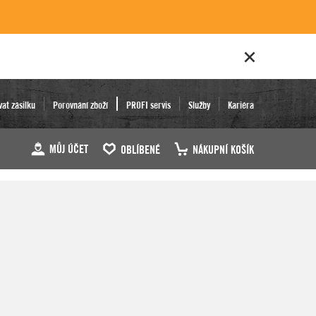
vat zásilku
Porovnání zboží
PROFI servis
Služby
Kariéra
MŮJ ÚČET
OBLÍBENÉ
NÁKUPNÍ KOŠÍK