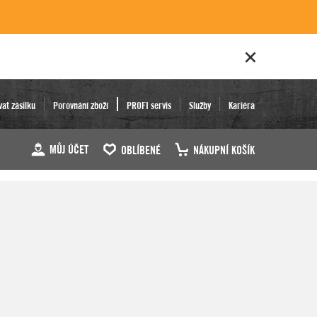
vat zásilku
Porovnání zboží
PROFI servis
Služby
Kariéra
MŮJ ÚČET
OBLÍBENÉ
NÁKUPNÍ KOŠÍK